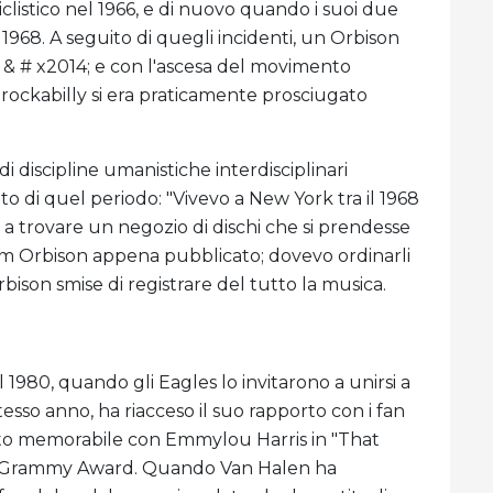
clistico nel 1966, e di nuovo quando i suoi due
 1968. A seguito di quegli incidenti, un Orbison
i & # x2014; e con l'ascesa del movimento
el rockabilly si era praticamente prosciugato
 discipline umanistiche interdisciplinari
ito di quel periodo: "Vivevo a New York tra il 1968
o a trovare un negozio di dischi che si prendesse
um Orbison appena pubblicato; dovevo ordinarli
rbison smise di registrare del tutto la musica.
 1980, quando gli Eagles lo invitarono a unirsi a
stesso anno, ha riacceso il suo rapporto con i fan
o memorabile con Emmylou Harris in "That
 un Grammy Award. Quando Van Halen ha