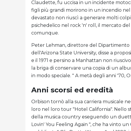
Claudette, fu uccisa in un incidente motoci
figli più grandi morirono in un incendio nel
devastato non riuscì a generare molti colp
psichedelico nel rock 'n' roll, il mercato d
comunque.
Peter Lehman, direttore del Dipartimento di
dell'Arizona State University, disse a propos
e il 1971 e persino a Manhattan non riusciv
la briga di conservare una copia di un alb
in modo speciale. " A metà degli anni '70, O
Anni scorsi ed eredità
Orbison tornò alla sua carriera musicale nel
loro nel loro tour "Hotel California". Nello 
della musica country eseguendo un duett
Lovin' You Feeling Again ", che ha vinto