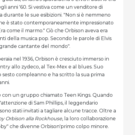
gli anni '60. Si vestiva come un venditore di
ta durante le sue esibizioni. "Non si è nemmeno
, che è stato contemporaneamente impressionato
Era come il marmo." Ciò che Orbison aveva era
tenti della musica pop. Secondo le parole di Elvis
ù grande cantante del mondo".
eraia nel 1936, Orbison è cresciuto immerso in
untry allo zydeco, al Tex-Mex e al blues. Suo
uo sesto compleanno e ha scritto la sua prima
anni.
cale con un gruppo chiamato Teen Kings. Quando
attenzione di Sam Phillips, il leggendario
no stati invitati a tagliare alcune tracce. Oltre a
oy Orbison alla Rockhouse
, la loro collaborazione
oby" che divenne Orbison'primo colpo minore.