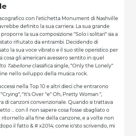
le
cografico con l'etichetta Monument di Nashville
 avrebbe definito la sua carriera. La sua grande
roporre la sua composizione "Solo i solitari" sia a
 stato rifiutato da entrambi. Decidendo di
to la sua voce vibrato e il suo stile operistico per
i cosa gli americani avessero sentito in quel
lto
Tabellone
classifica single, "Only the Lonely"
dine nello sviluppo della musica rock.
successi nella Top 10 e altri dieci che entrarono
"Crying", "It's Over "e" Oh, Pretty Woman ",
ra di canzoni convenzionale. Quando si trattava
tto ... con il non sapere cosa fosse sbagliato o
il ritornello alla fine della canzone, e a volte non
 dopo il fatto & # x2014; come io'sto scrivendo, mi