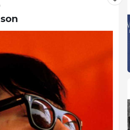
n
ison