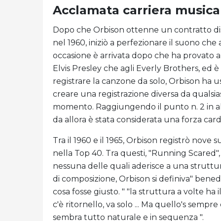
Acclamata carriera musica
Dopo che Orbison ottenne un contratto dis
nel 1960, iniziò a perfezionare il suono che
occasione è arrivata dopo che ha provato a p
Elvis Presley che agli Everly Brothers, ed è
registrare la canzone da solo, Orbison ha usa
creare una registrazione diversa da qualsias
momento. Raggiungendo il punto n. 2 in a
da allora è stata considerata una forza car
Tra il 1960 e il 1965, Orbison registrò nove 
nella Top 40. Tra questi, "Running Scared", 
nessuna delle quali aderisce a una struttu
di composizione, Orbison si definiva" benede
cosa fosse giusto. " "la struttura a volte ha 
c'è ritornello, va solo ... Ma quello's sempre
sembra tutto naturale e in sequenza ".