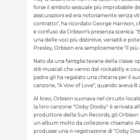
forse il simbolo sessuale più improbabile de
assicurazioni ed era notoriamente senza vi
contratto", ha ricordato George Harrison
e confuso da Orbison's presenza scenica. "
una delle voci più distintive, versatili e po
Presley, Orbison era semplicemente "il pi
Nato da una famiglia texana della classe op
stili musicali che vanno dal rockabilly e co
padre gli ha regalato una chitarra per il s
canzone, "A Vow of Love", quando aveva 8 
Al liceo, Orbison suonava nel circuito lo
la loro canzone "Ooby Dooby" è arrivata all'
produttore della Sun Records, gli Orbison so
un album molto da collezione chiamato
R
produsse una ri-registrazione di "Ooby Do