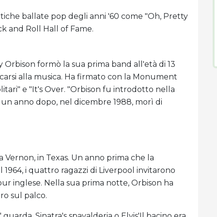
tiche ballate pop degli anni '60 come "Oh, Pretty
ck and Roll Hall of Fame.
oy Orbison formò la sua prima band all'età di 13
edicarsi alla musica. Ha firmato con la Monument
itari" e "It's Over. "Orbison fu introdotto nella
i un anno dopo, nel dicembre 1988, morì di
 a Vernon, in Texas. Un anno prima che la
 1964, i quattro ragazzi di Liverpool invitarono
tour inglese. Nella sua prima notte, Orbison ha
ro sul palco.
 guarda, Sinatra's spavalderia o Elvis'Il bacino era