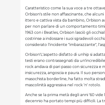
Caratteristico come la sua voce a tre ottav
Orbison's stile non affascinante, che alcun
ittero e cattiva vista da bambino, Orbison ave
per non parlare di un comportamento timido
1963 con i Beatles, Orbison lasciò gli occhia
costrinse a indossare i suoi sgradevoli occhi
considerato l'incidente "imbarazzante", l'a
Orbison'L'aspetto disfatto di unhip si adat
testi erano contrassegnati da un'incredibil
rock andava di pari passo con sicurezza e 
insicurezza, angoscia e paura. Il suo perso
masochista borderline, ha fatto molta strada
mascolinità aggressiva nel rock 'n' rotolo.
Anche se la prima metà degli anni '60 vide l
decennio ha portato tempi più difficili. La