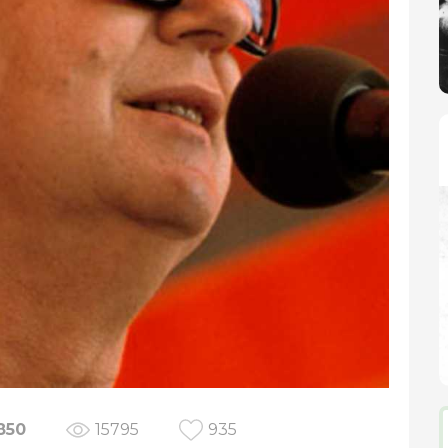
850
15795
935