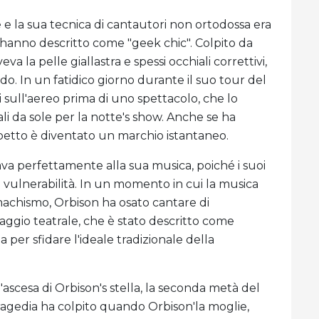
e e la sua tecnica di cantautori non ortodossa era
i hanno descritto come "geek chic". Colpito da
va la pelle giallastra e spessi occhiali correttivi,
. In un fatidico giorno durante il suo tour del
li sull'aereo prima di uno spettacolo, che lo
ali da sole per la notte's show. Anche se ha
spetto è diventato un marchio istantaneo.
tava perfettamente alla sua musica, poiché i suoi
e vulnerabilità. In un momento in cui la musica
machismo, Orbison ha osato cantare di
naggio teatrale, che è stato descritto come
 per sfidare l'ideale tradizionale della
'ascesa di Orbison's stella, la seconda metà del
 tragedia ha colpito quando Orbison'la moglie,