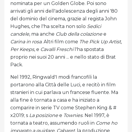
nominata per un Golden Globe. Poi sono
arrivati ​​gli anni dell'adolescenza degli anni '80
del dominio del cinema, grazie al regista John
Hughes, che l'ha scelta non solo
Sedici
candele
, ma anche
Club della colazione
e
Carina in rosa
. Altri film come
The Pick Up Artist
,
Per Keeps
, e
Cavalli Freschi
l'ha spostata
proprio nei suoi 20 anni ... e nello stato di Brat
Pack.
Nel 1992, Ringwald'I modi francofili la
portarono alla Città delle Luci, e recitò in film
stranieri in cui parlava un francese fluente. Ma
alla fine è tornata a casa e ha iniziato a
comparire in serie TV come Stephen King & #
x2019; s
La posizione
e
Townies
. Nel 1997, è
tornata a teatro, assumendo ruoli in
Come ho
imparato a guidare
,
Cabaret
, la produzione