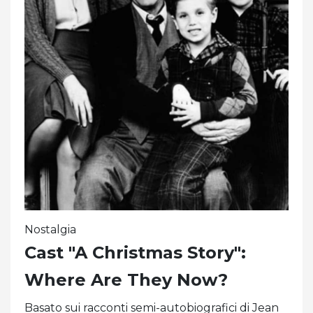
Nostalgia
Cast "A Christmas Story":
Where Are They Now?
Basato sui racconti semi-autobiografici di Jean