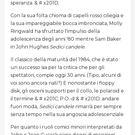
speranza. & # x201D;
Con la sua folta chioma di capelli rosso ciliegia e
la sua impareggiabile bocca imbronciata, Molly
Ringwald ha sfruttato l'impulso della
adolescenza degli anni '80 mentre Sam Baker
in John Hughes
Sedici candele
.
Il classico della maturità del 1984, che è stato
un successo sia per la critica che per gli
spettatori, compie oggi 30 anni. (Tipo, alcuni di
voi sono ancora nati?) E nonostante i floppy
disk, gli osceni supporti per il collo, le polaroid e
il termine & # x201C; P.O.-d & # x201D; andare
fuori moda,
Sedici candele
rimarrà per sempre
senza tempo nella sua angoscia adolescenziale.
Per quanto i ruoli comici minori interpretati da
John e Joan Cusack siano degni di menzioni