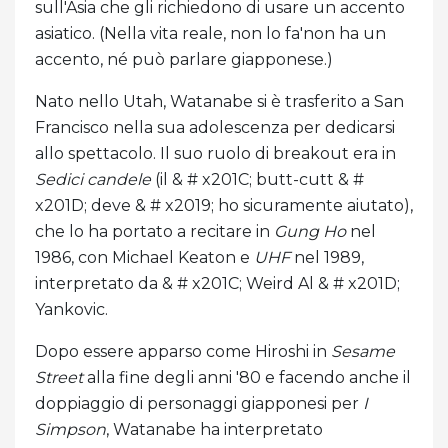
sull'Asia che gli richiedono di usare un accento
asiatico. (Nella vita reale, non lo fa'non ha un
accento, né può parlare giapponese.)
Nato nello Utah, Watanabe si è trasferito a San
Francisco nella sua adolescenza per dedicarsi
allo spettacolo. Il suo ruolo di breakout era in
Sedici candele
(il & # x201C; butt-cutt & #
x201D; deve & # x2019; ho sicuramente aiutato),
che lo ha portato a recitare in
Gung Ho
nel
1986, con Michael Keaton e
UHF
nel 1989,
interpretato da & # x201C; Weird Al & # x201D;
Yankovic.
Dopo essere apparso come Hiroshi in
Sesame
Street
alla fine degli anni '80 e facendo anche il
doppiaggio di personaggi giapponesi per
I
Simpson
, Watanabe ha interpretato