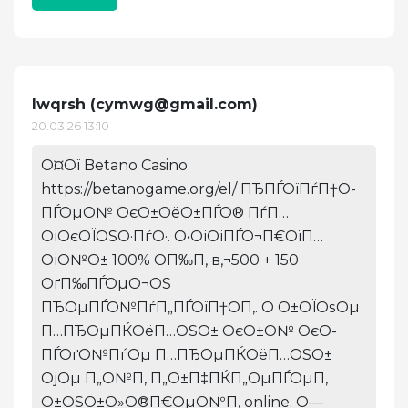
Iwqrsh (
cymwg@gmail.com
)
20.03.26 13:10
О¤Ої Betano Casino
https://betanogame.org/el/ ПЂПЃОїПѓП†О­
ПЃОµО№ ОєО±ОёО±ПЃО® ПѓП…
ОіОєОЇОЅО·ПѓО·. О•ОіОіПЃО¬П€ОїП…
ОіО№О± 100% О­П‰П‚ в‚¬500 + 150
ОґП‰ПЃОµО¬ОЅ
ПЂОµПЃО№ПѓП„ПЃОїП†О­П‚. О О±ОЇОѕОµ
П…ПЂОµПЌОёП…ОЅО± ОєО±О№ ОєО­
ПЃОґО№ПѓОµ П…ПЂОµПЌОёП…ОЅО±
ОјОµ П„О№П‚ П„О±П‡ПЌП„ОµПЃОµП‚
О±ОЅО±О»О®П€ОµО№П‚ online. О—