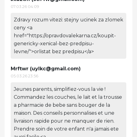
07.03.26 04:09
Zdravy rozum vitezi: stejny ucinek za zlomek
ceny <a
href="https://opravdovalekarna.cz/koupit-
genericky-xenical-bez-predpisu-
levne/">orlistat bez predpisu</a>
Mrftwr (
uylkc@gmail.com
)
05.03.26 23:56
Jeunes parents, simplifiez-vous la vie !
Commandez les couches, le lait et la trousse
a pharmacie de bebe sans bouger de la
maison. Des conseils personnalises et une
livraison rapide pour ne manquer de rien.
Prendre soin de votre enfant n'a jamais ete
aussi facile.<a