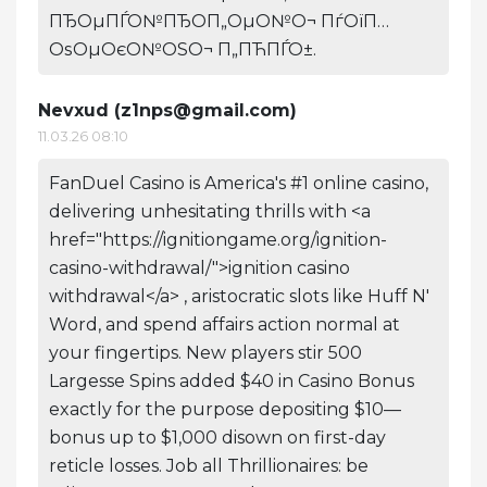
ПЂОµПЃО№ПЂО­П„ОµО№О¬ ПѓОїП…
ОѕОµОєО№ОЅО¬ П„ПЋПЃО±.
Nevxud (
z1nps@gmail.com
)
11.03.26 08:10
FanDuel Casino is America's #1 online casino,
delivering unhesitating thrills with <a
href="https://ignitiongame.org/ignition-
casino-withdrawal/">ignition casino
withdrawal</a> , aristocratic slots like Huff N'
Word, and spend affairs action normal at
your fingertips. New players stir 500
Largesse Spins added $40 in Casino Bonus
exactly for the purpose depositing $10—
bonus up to $1,000 disown on first-day
reticle losses. Job all Thrillionaires: be