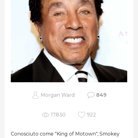
Morgan Ward
849
17830
922
Conosciuto come "King of Motown", Smokey