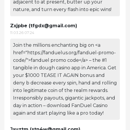
adjacent to at present, butter up your
nature, and turn every flash into epic wins!
Zxjpbe (
tfgdx@gmail.com
)
11.03.26 07:24
Join the millions enchanting big on <a
href="https://fanduelus.org/fanduel-promo-
code/">fanduel promo code</a> – the #1
tangible in dough casino app in America. Get
your $1000 TEASE IT AGAIN bonus and
deny b decrease every spin, hand and rolling
into legitimate coin of the realm rewards.
Irresponsibly payouts, gigantic jackpots, and
day in action – download FanDuel Casino
again and start playing like a pro today!
Jxuztm (
stn4w@gmail.com
)