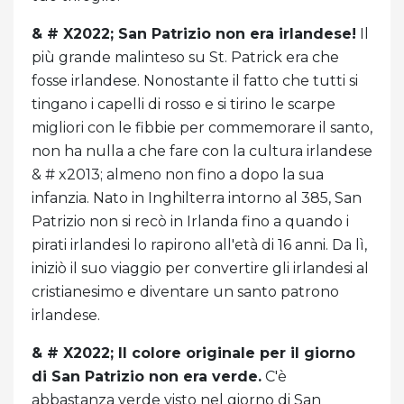
& # X2022;
San Patrizio non era irlandese!
Il
più grande malinteso su St. Patrick era che
fosse irlandese. Nonostante il fatto che tutti si
tingano i capelli di rosso e si tirino le scarpe
migliori con le fibbie per commemorare il santo,
non ha nulla a che fare con la cultura irlandese
& # x2013; almeno non fino a dopo la sua
infanzia. Nato in Inghilterra intorno al 385, San
Patrizio non si recò in Irlanda fino a quando i
pirati irlandesi lo rapirono all'età di 16 anni. Da lì,
iniziò il suo viaggio per convertire gli irlandesi al
cristianesimo e diventare un santo patrono
irlandese.
& # X2022;
Il colore originale per il giorno
di San Patrizio non era verde.
C'è
abbastanza verde visto nel giorno di San