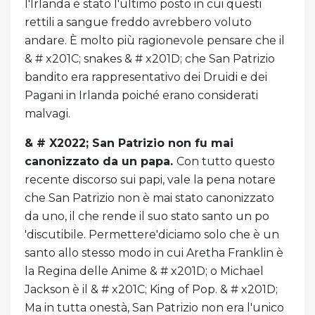
l'Irlanda è stato l'ultimo posto in cui questi
rettili a sangue freddo avrebbero voluto
andare. È molto più ragionevole pensare che il
& # x201C; snakes & # x201D; che San Patrizio
bandito era rappresentativo dei Druidi e dei
Pagani in Irlanda poiché erano considerati
malvagi.
& # X2022; San Patrizio non fu mai
canonizzato da un papa.
Con tutto questo
recente discorso sui papi, vale la pena notare
che San Patrizio non è mai stato canonizzato
da uno, il che rende il suo stato santo un po
'discutibile. Permettere'diciamo solo che è un
santo allo stesso modo in cui Aretha Franklin è
la Regina delle Anime & # x201D; o Michael
Jackson è il & # x201C; King of Pop. & # x201D;
Ma in tutta onestà, San Patrizio non era l'unico