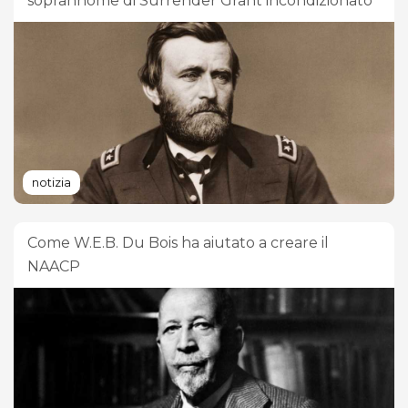
soprannome di Surrender Grant incondizionato
notizia
Come W.E.B. Du Bois ha aiutato a creare il
NAACP