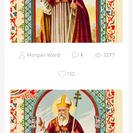
Morgan Ward
1
3277
132