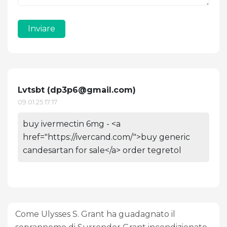
Inviare
Lvtsbt (
dp3p6@gmail.com
)
09.01.25 17:17
buy ivermectin 6mg - <a
href="https://ivercand.com/">buy generic
candesartan for sale</a> order tegretol
Come Ulysses S. Grant ha guadagnato il