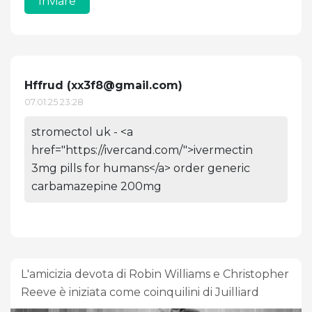
Inviare
Hffrud (
xx3f8@gmail.com
)
07.01.25 23:28
stromectol uk - <a
href="https://ivercand.com/">ivermectin
3mg pills for humans</a> order generic
carbamazepine 200mg
L'amicizia devota di Robin Williams e Christopher
Reeve è iniziata come coinquilini di Juilliard