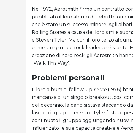
Nel 1972, Aerosmith firmò un contratto co
pubblicato il loro album di debutto omoni
che è stato un successo minore. Agli albori
Rolling Stones a causa del loro simile suono
e Steven Tyler. Ma con il loro terzo album,
come un gruppo rock leader a sé stante. Me
creazione di hard rock, gli Aerosmith han
"Walk This Way".
Problemi personali
Il loro album di follow-up
rocce
(1976) hann
mancanza di un singolo breakout, così com
del decennio, la band si stava staccando da
lasciato il gruppo mentre Tyler è stato pe
continuato il gruppo aggiungendo nuovi m
influenzato le sue capacità creative e Aero