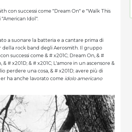
mith con successi come "Dream On" e "Walk This
 "American Idol".
ato a suonare la batteria e a cantare prima di
 della rock band degli Aerosmith. Il gruppo
ca con successi come & # x201C; Dream On, & #
 & # x201D; & # x201C; L'amore in un ascensore &
glio perdere una cosa, & # x201D; avere più di
yler ha anche lavorato come
idolo americano