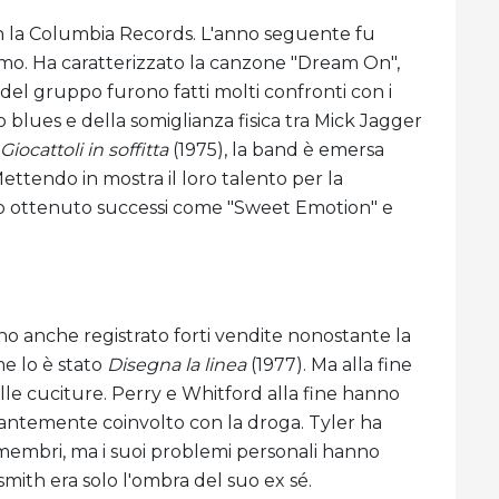
n la Columbia Records. L'anno seguente fu
mo. Ha caratterizzato la canzone "Dream On",
 del gruppo furono fatti molti confronti con i
 blues e della somiglianza fisica tra Mick Jagger
Giocattoli in soffitta
(1975), la band è emersa
ttendo in mostra il loro talento per la
no ottenuto successi come "Sweet Emotion" e
o anche registrato forti vendite nonostante la
e lo è stato
Disegna la linea
(1977). Ma alla fine
lle cuciture. Perry e Whitford alla fine hanno
santemente coinvolto con la droga. Tyler ha
embri, ma i suoi problemi personali hanno
smith era solo l'ombra del suo ex sé.