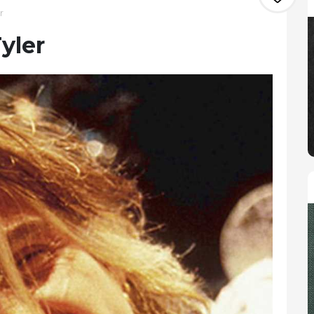
r
yler