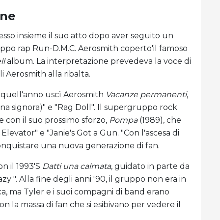
one
esso insieme il suo atto dopo aver seguito un
gruppo rap Run-D.M.C. Aerosmith coperto'il famoso
ll
album. La interpretazione prevedeva la voce di
li Aerosmith alla ribalta.
: quell'anno uscì Aerosmith
Vacanze permanenti
,
na signora)" e "Rag Doll". Il supergruppo rock
 con il suo prossimo sforzo,
Pompa
(1989), che
Elevator" e "Janie's Got a Gun. "Con l'ascesa di
 conquistare una nuova generazione di fan.
n il 1993'S
Datti una calmata
, guidato in parte da
azy ". Alla fine degli anni '90, il gruppo non era in
ica, ma Tyler e i suoi compagni di band erano
n la massa di fan che si esibivano per vedere il