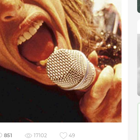
851
17102
49