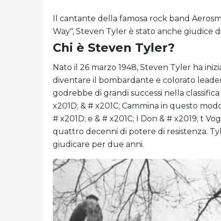
Il cantante della famosa rock band Aeros
Way", Steven Tyler è stato anche giudice di
Chi è Steven Tyler?
Nato il 26 marzo 1948, Steven Tyler ha inizi
diventare il bombardante e colorato leader
godrebbe di grandi successi nella classifi
x201D; & # x201C; Cammina in questo modo,
# x201D; e & # x201C; I Don & # x2019; t Vo
quattro decenni di potere di resistenza. T
giudicare per due anni.