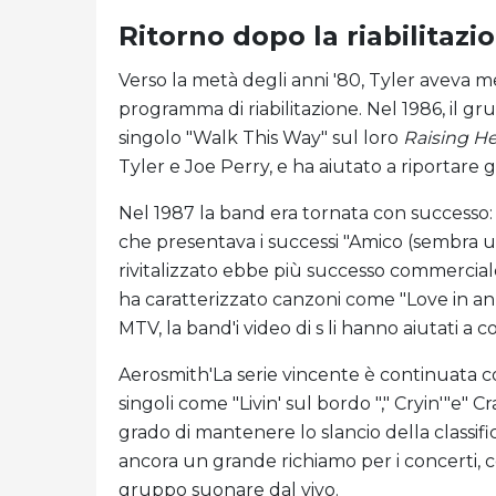
Ritorno dopo la riabilitazi
Verso la metà degli anni '80, Tyler aveva m
programma di riabilitazione. Nel 1986, il 
singolo "Walk This Way" sul loro
Raising He
Tyler e Joe Perry, e ha aiutato a riportare g
Nel 1987 la band era tornata con successo
che presentava i successi "Amico (sembra u
rivitalizzato ebbe più successo commerciale
ha caratterizzato canzoni come "Love in an 
MTV, la band'i video di s li hanno aiutati a
Aerosmith'La serie vincente è continuata co
singoli come "Livin' sul bordo "," Cryin'"e" Cr
grado di mantenere lo slancio della classif
ancora un grande richiamo per i concerti, co
gruppo suonare dal vivo.