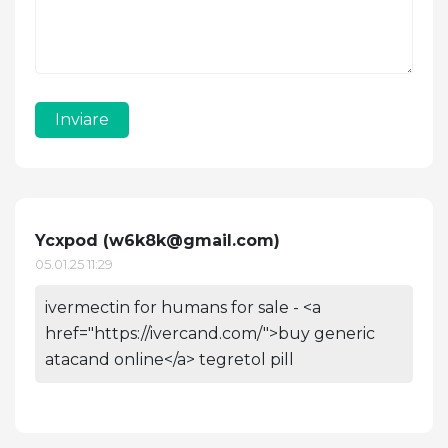
Inviare
Ycxpod (
w6k8k@gmail.com
)
05.01.25 11:29
ivermectin for humans for sale - <a
href="https://ivercand.com/">buy generic
atacand online</a> tegretol pill