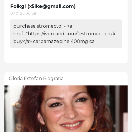
Foikgl (
x5lke@gmail.com
)
07.01.25 00:58
purchase stromectol - <a
href="https://ivercand.com/">stromectol uk
buy</a> carbamazepine 400mg ca
Gloria Estefan Biografia