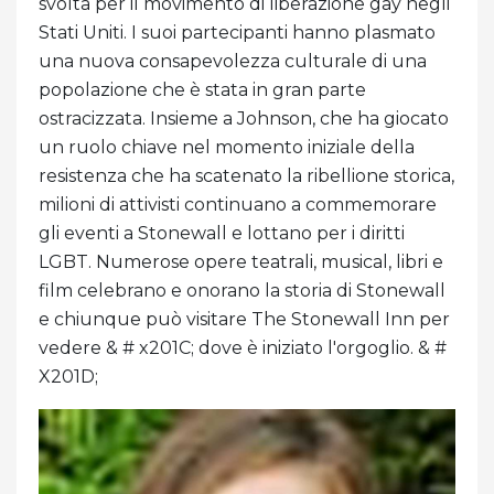
svolta per il movimento di liberazione gay negli
Stati Uniti. I suoi partecipanti hanno plasmato
una nuova consapevolezza culturale di una
popolazione che è stata in gran parte
ostracizzata. Insieme a Johnson, che ha giocato
un ruolo chiave nel momento iniziale della
resistenza che ha scatenato la ribellione storica,
milioni di attivisti continuano a commemorare
gli eventi a Stonewall e lottano per i diritti
LGBT. Numerose opere teatrali, musical, libri e
film celebrano e onorano la storia di Stonewall
e chiunque può visitare The Stonewall Inn per
vedere & # x201C; dove è iniziato l'orgoglio. & #
X201D;