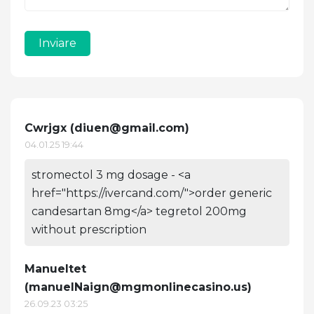
Inviare
Cwrjgx (
diuen@gmail.com
)
04.01.25 19:44
stromectol 3 mg dosage - <a
href="https://ivercand.com/">order generic
candesartan 8mg</a> tegretol 200mg
without prescription
Manueltet
(
manuelNaign@mgmonlinecasino.us
)
26.09.23 03:25