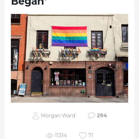
Began'
Morgan Ward
294
11314
71