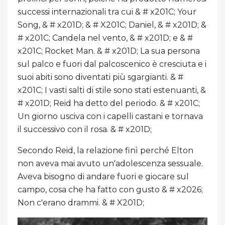
successi internazionali tra cui & # x201C; Your
Song, & # x201D; & # X201C; Daniel, & # x201D; &
# x201C; Candela nel vento, & # x201D; e & #
x201C; Rocket Man. & # x201D; La sua persona
sul palco e fuori dal palcoscenico è cresciuta e i
suoi abiti sono diventati più sgargianti. & #
x201C; I vasti salti di stile sono stati estenuanti, &
# x201D; Reid ha detto del periodo. & # x201C;
Un giorno usciva con i capelli castani e tornava
il successivo con il rosa. & # x201D;
Secondo Reid, la relazione finì perché Elton
non aveva mai avuto un'adolescenza sessuale.
Aveva bisogno di andare fuori e giocare sul
campo, cosa che ha fatto con gusto & # x2026;
Non c'erano drammi. & # X201D;