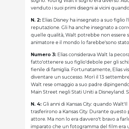
sogno. Young Walt'il sogno era diverso. Ador
venduto i suoi primi disegni ai vicini quand
N. 2:
Elias Disney ha insegnato a suo figlio 
reputazione. Gli ha anche insegnato a corre
quelle qualità, Walt potrebbe non essere st
animatore e il mondo lo farebbe'sono stato se
Numero 3:
Elias considerava Walt la pecora
fatto'ottenere suo figlio'debole per gli sc
fienile di famiglia. Fortunatamente, Elias v
diventare un successo. Morì il 13 settembre
Walt rese omaggio a suo padre dipingendo 
Main Street negli Stati Uniti a Disneyland. Si
N. 4:
Gli anni di Kansas City: quando Walt'Il
trasferirono a Kansas City. Durante questo
attore. Ma non lo era davvero't bravo a fa
imparato che un fotogramma del film era u