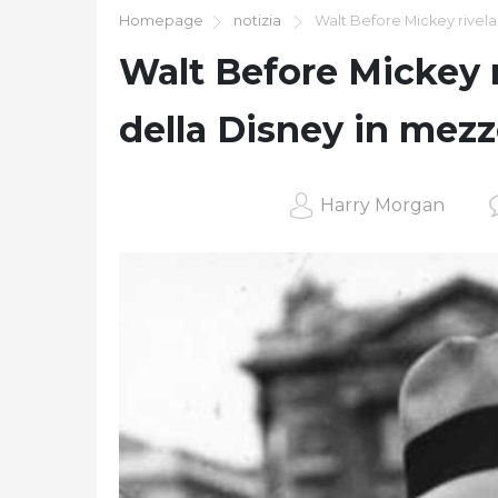
Homepage
notizia
Walt Before Mickey rivela 
Walt Before Mickey r
della Disney in mezz
Harry Morgan