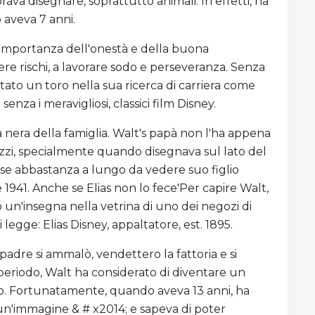
ava disegnare, soprattutto animali. In effetti, ha
o aveva 7 anni.
l'importanza dell'onestà e della buona
re rischi, a lavorare sodo e perseveranza. Senza
ato un toro nella sua ricerca di carriera come
nza i meravigliosi, classici film Disney.
 nera della famiglia. Walt's papà non l'ha appena
hizzi, specialmente quando disegnava sul lato del
isse abbastanza a lungo da vedere suo figlio
 1941. Anche se Elias non lo fece'Per capire Walt,
un'insegna nella vetrina di uno dei negozi di
 legge: Elias Disney, appaltatore, est. 1895.
 padre si ammalò, vendettero la fattoria e si
 periodo, Walt ha considerato di diventare un
rlo. Fortunatamente, quando aveva 13 anni, ha
n'immagine & # x2014; e sapeva di poter