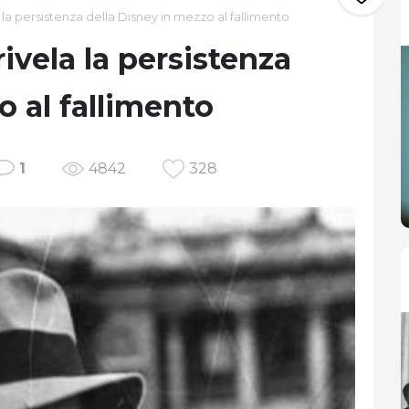
la persistenza della Disney in mezzo al fallimento
ivela la persistenza
o al fallimento
1
4842
328