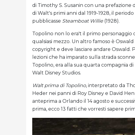
di Timothy S. Susanin con una prefazione di W
di Walt's primi anni dal 1919-1928, il perio
pubblicasse
Steamboat Willie
(1928).
Topolino non lo era't il primo personaggio 
qualsiasi mezzo. Un altro famoso è Oswald 
copyright e deve lasciare andare Oswald. P
lezioni che ha imparato sulla strada sconn
Topolino, era alla sua quarta compagnia di
Walt Disney Studios.
Walt prima di Topolino
, interpretato da Th
Heder nei panni di Roy Disney e David Henri
anteprima a Orlando il 14 agosto e successiv
prima, ecco 13 fatti che vorresti sapere prim