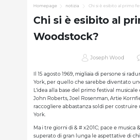
Homepage
notizia
Chi si è esibito al primo 
Chi si è esibito al p
Woodstock?
Joseph Wood
Il 15 agosto 1969, migliaia di persone si rad
York, per quello che sarebbe diventato uno 
L'idea alla base del primo festival musical
John Roberts, Joel Rosenman, Artie Kornfi
raccogliere abbastanza soldi per costruire
York.
Ma i tre giorni di & # x201C; pace e musica &
superato di gran lunga le aspettative di c