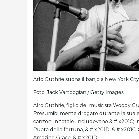
Arlo Guthrie suona il banjo a New York City 
Foto: Jack Vartoogian / Getty Images
Alro Guthrie, figlio del musicista Woody Guth
Presumibilmente drogato durante la sua es
canzoni in totale. Includevano & # x201C; In
Ruota della fortuna, & # x201D; & # x201C; 
Amazing Grace. & # x201D;