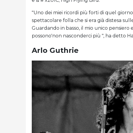
e & # x201C; High Flying Bird. "
"Uno dei miei ricordi più forti di quel giorn
spettacolare folla che si era già distesa sull
Guardando in basso, il mio unico pensiero era
possono'non nasconderci più ", ha detto 
Arlo Guthrie