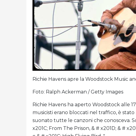
Richie Havens apre la Woodstock Music and A
Foto: Ralph Ackerman / Getty Images
Richie Havens ha aperto Woodstock alle 17:07
musicisti erano bloccati nel traffico, è stat
suonato tutte le canzoni che conosceva. So
x201C; From The Prison, & # x201D; & # x201