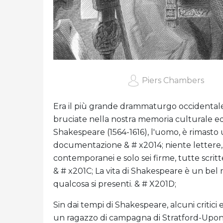
Piers Chambers
Era il più grande drammaturgo occidentale 
bruciate nella nostra memoria culturale ed
Shakespeare (1564-1616), l'uomo, è rimasto
documentazione & # x2014; niente lettere, n
contemporanei e solo sei firme, tutte scrit
& # x201C; La vita di Shakespeare è un bel
qualcosa si presenti. & # X201D;
Sin dai tempi di Shakespeare, alcuni critici 
un ragazzo di campagna di Stratford-Upon-