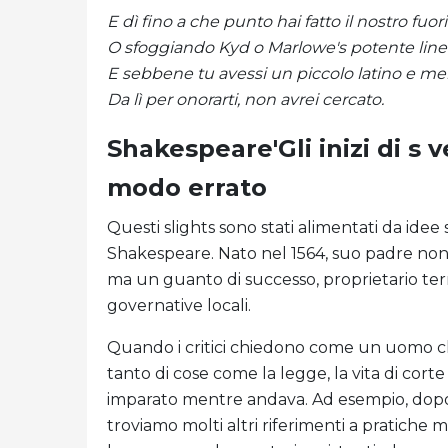
E dì fino a che punto hai fatto il nostro fuori
O sfoggiando Kyd o Marlowe's potente line
E sebbene tu avessi un piccolo latino e me
Da lì per onorarti, non avrei cercato.
Shakespeare'Gli inizi di s 
modo errato
Questi slights sono stati alimentati da idee s
Shakespeare. Nato nel 1564, suo padre non 
ma un guanto di successo, proprietario terr
governative locali.
Quando i critici chiedono come un uomo ch
tanto di cose come la legge, la vita di cor
imparato mentre andava. Ad esempio, dopo
troviamo molti altri riferimenti a pratiche