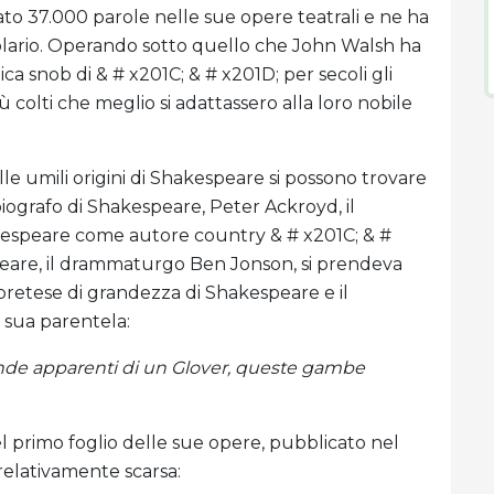
o 37.000 parole nelle sue opere teatrali e ne ha
olario. Operando sotto quello che John Walsh ha
ica snob di & # x201C; & # x201D; per secoli gli
 colti che meglio si adattassero alla loro nobile
lle umili origini di Shakespeare si possono trovare
iografo di Shakespeare, Peter Ackroyd, il
speare come autore country & # x201C; & #
eare, il drammaturgo Ben Jonson, si prendeva
retese di grandezza di Shakespeare e il
sua parentela:
ende apparenti di un Glover, queste gambe
l primo foglio delle sue opere, pubblicato nel
relativamente scarsa: