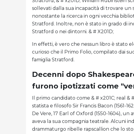
Stratford, & # x201D; William Rubinstein sc
sollevati dalla sua incapacità di trovare u
nonostante la ricerca in ogni vecchia biblio
Stratford. Inoltre, non è stato in grado di
Stratford o nei dintorni. & # X201D;
In effetti, è vero che nessun libro è stato
curioso che il Primo Folio, compilato dai su
famiglia Stratford.
Decenni dopo Shakespeare'
furono ipotizzati come "ver
Il primo candidato come & # x201C; real & 
statista e filosofo Sir Francis Bacon (1561-1
De Vere, 17 Earl of Oxford (1550-1604), un
aveva la sua compagnia teatrale. Alcuni ind
drammaturgo ribelle rapscallion che lo st