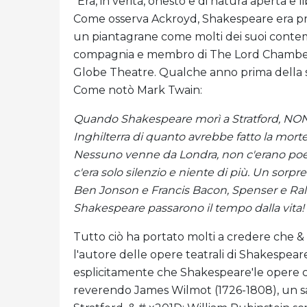
"Era, in verità, onesto e di natura aperta e 
Come osserva Ackroyd, Shakespeare era pr
un piantagrane come molti dei suoi conte
compagnia e membro di The Lord Chamberlai
Globe Theatre. Qualche anno prima della sua
Come notò Mark Twain:
Quando Shakespeare morì a Stratford, NON
Inghilterra di quanto avrebbe fatto la morte 
Nessuno venne da Londra, non c'erano poesi
c'era solo silenzio e niente di più. Un so
Ben Jonson e Francis Bacon, Spenser e Raleigh
Shakespeare passarono il tempo dalla vita!
Tutto ciò ha portato molti a credere che &
l'autore delle opere teatrali di Shakespear
esplicitamente che Shakespeare'le opere ch
reverendo James Wilmot (1726-1808), un sa