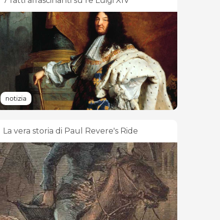
7 fatti affascinanti su re Luigi XIV
notizia
La vera storia di Paul Revere's Ride