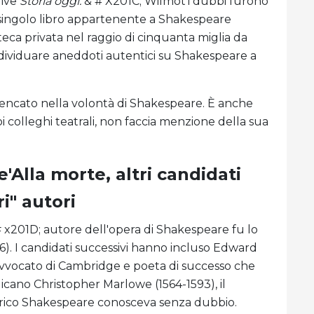
rive
Storia oggi
.
& # X201C; Wilmot'i dubbi furono
n singolo libro appartenente a Shakespeare
teca privata nel raggio di cinquanta miglia da
 individuare aneddoti autentici su Shakespeare a
 elencato nella volontà di Shakespeare. È anche
oi colleghi teatrali, non faccia menzione della sua
Alla morte, altri candidati
i" autori
# x201D; autore dell'opera di Shakespeare fu lo
626). I candidati successivi hanno incluso Edward
 avvocato di Cambridge e poeta di successo che
icano Christopher Marlowe (1564-1593), il
orico Shakespeare conosceva senza dubbio.