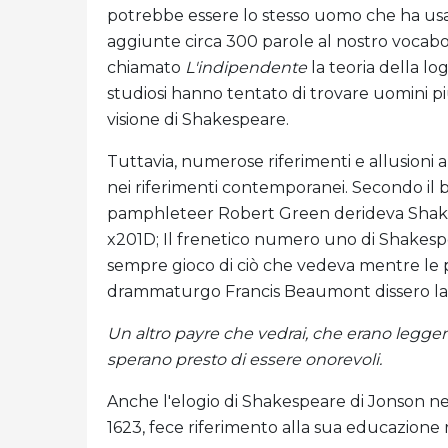
potrebbe essere lo stesso uomo che ha usat
aggiunte circa 300 parole al nostro vocab
chiamato
L'indipendente
la teoria della log
studiosi hanno tentato di trovare uomini più
visione di Shakespeare.
Tuttavia, numerose riferimenti e allusioni a
nei riferimenti contemporanei. Secondo il b
pamphleteer Robert Green derideva Shake
x201D; Il frenetico numero uno di Shakesp
sempre gioco di ciò che vedeva mentre le p
drammaturgo Francis Beaumont dissero la 
Un altro payre che vedrai, che erano legg
sperano presto di essere onorevoli.
Anche l'elogio di Shakespeare di Jonson ne
1623, fece riferimento alla sua educazione 