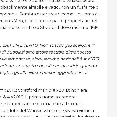
libera, & # x201D; Jonson scrisse di Shakespeare.
obabilmente affabile e vago, non un furfante o
mporanei. Sembra essersi visto come un uomo di
n's Men, e con loro, in parte proprietario del
 morte, si ritirò a Stratford dove morì nel 1616.
 ERA UN EVENTO. Non suscitò più scalpore in
di qualsiasi altro attore teatrale dimenticato.
e lamentose, elogi, lacrime nazionali & # x2013;
rprendente contrasto con ciò che accadde quando
 e gli altri illustri personaggi letterari di
 # x201C; Stratford man & # x201D; non era
e. & # x201C; Il primo uomo a credere
e furono scritte da qualcun altro era il
cerdote del Warwickshire che viveva vicino a