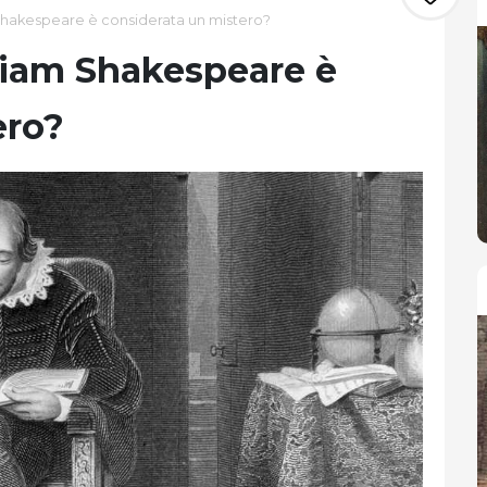
 Shakespeare è considerata un mistero?
lliam Shakespeare è
ero?