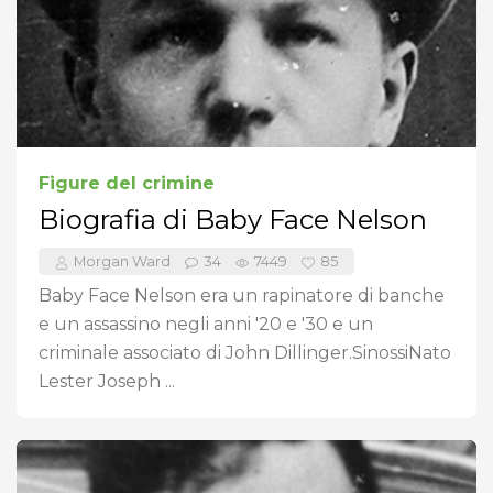
Figure del crimine
Biografia di Baby Face Nelson
Morgan Ward
34
7449
85
Baby Face Nelson era un rapinatore di banche
e un assassino negli anni '20 e '30 e un
criminale associato di John Dillinger.SinossiNato
Lester Joseph ...