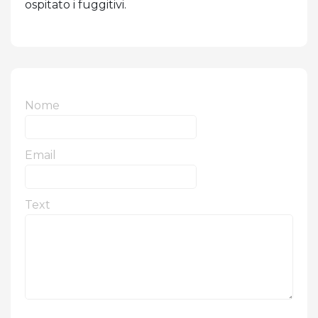
ospitato i fuggitivi.
Nome
Email
Text