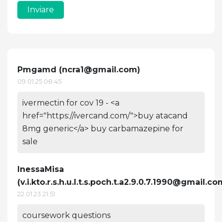
Inviare
Pmgamd (
ncra1@gmail.com
)
09.01.25 08:45
ivermectin for cov 19 - <a
href="https://ivercand.com/">buy atacand
8mg generic</a> buy carbamazepine for
sale
InessaMisa
(
v.i.kto.r.s.h.u.l.t.s.poch.t.a2.9.0.7.1990@gmail.c
22.01.23 21:51
coursework questions