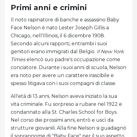
Primi anni e crimini
Il noto rapinatore di banche e assassino Baby
Face Nelson è nato Lester Joseph Gillis a
Chicago, nell'Illinois, il 6 dicembre 1908.
Secondo alcuni rapporti, entrambi i suoi
genitori erano immigrati dal Belgio.
Il New York
Times
elencò suo padre's occupazione come
conciatore. Durante i suoi anni di scuola, Nelson
era noto per avere un carattere irascibile e
spesso litigava con i suoi compagni di classe.
All'età di 13 anni, Nelson aveva iniziato la sua
vita criminale. Fu sorpreso a rubare nel 1922 e
condannato alla St. Charles School for Boys.
Nel corso dei prossimi anni, entrò e uscì da
strutture giovanili. Alla fine Nelson si guadagnò
il soprannome di "Baby Face" per il suo aspetto