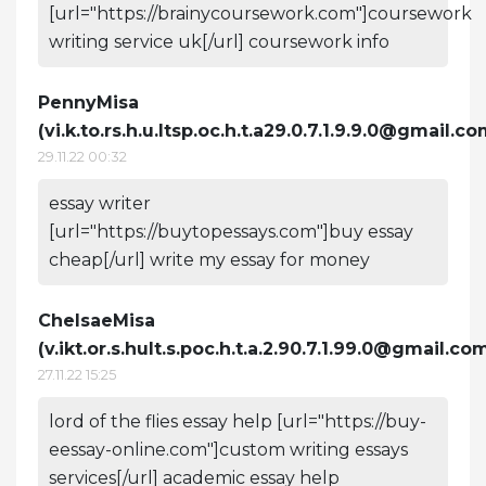
[url="https://brainycoursework.com"]coursework
writing service uk[/url] coursework info
PennyMisa
(
vi.k.to.rs.h.u.ltsp.oc.h.t.a29.0.7.1.9.9.0@gmail.c
29.11.22 00:32
essay writer
[url="https://buytopessays.com"]buy essay
cheap[/url] write my essay for money
ChelsaeMisa
(
v.ikt.or.s.hult.s.poc.h.t.a.2.90.7.1.99.0@gmail.co
27.11.22 15:25
lord of the flies essay help [url="https://buy-
eessay-online.com"]custom writing essays
services[/url] academic essay help