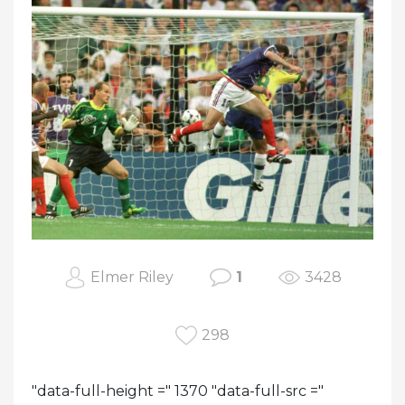
Elmer Riley
1
3428
298
"data-full-height =" 1370 "data-full-src ="