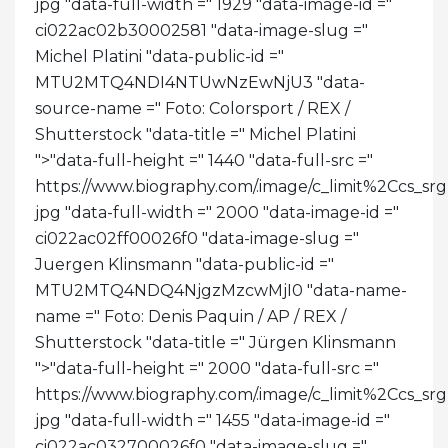
jpg "data-full-width =" 1929 "data-image-id ="
ci022ac02b30002581 "data-image-slug ="
Michel Platini "data-public-id ="
MTU2MTQ4NDI4NTUwNzEwNjU3 "data-
source-name =" Foto: Colorsport / REX /
Shutterstock "data-title =" Michel Platini
">
"data-full-height =" 1440 "data-full-src ="
https://www.biography.com/.image/c_limit%2C
jpg "data-full-width =" 2000 "data-image-id ="
ci022ac02ff00026f0 "data-image-slug ="
Juergen Klinsmann "data-public-id ="
MTU2MTQ4NDQ4NjgzMzcwMjI0 "data-name-
name =" Foto: Denis Paquin / AP / REX /
Shutterstock "data-title =" Jürgen Klinsmann
">
"data-full-height =" 2000 "data-full-src ="
https://www.biography.com/.image/c_limit%2Cc
jpg "data-full-width =" 1455 "data-image-id ="
ci022ac032700026f0 "data-image-slug ="