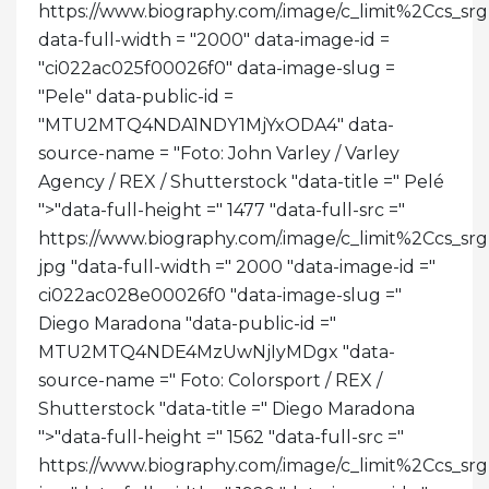
https://www.biography.com/.image/c_limit%2C
data-full-width = "2000" data-image-id =
"ci022ac025f00026f0" data-image-slug =
"Pele" data-public-id =
"MTU2MTQ4NDA1NDY1MjYxODA4" data-
source-name = "Foto: John Varley / Varley
Agency / REX / Shutterstock "data-title =" Pelé
">
"data-full-height =" 1477 "data-full-src ="
https://www.biography.com/.image/c_limit%2C
jpg "data-full-width =" 2000 "data-image-id ="
ci022ac028e00026f0 "data-image-slug ="
Diego Maradona "data-public-id ="
MTU2MTQ4NDE4MzUwNjIyMDgx "data-
source-name =" Foto: Colorsport / REX /
Shutterstock "data-title =" Diego Maradona
">
"data-full-height =" 1562 "data-full-src ="
https://www.biography.com/.image/c_limit%2C