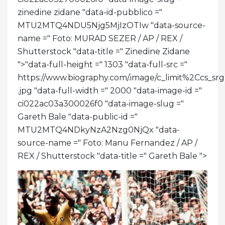
zinedine zidane "data-id-pubblico ="
MTU2MTQ4NDU5Njg5MjIzOTIw "data-source-
name =" Foto: MURAD SEZER / AP / REX /
Shutterstock "data-title =" Zinedine Zidane
">
"data-full-height =" 1303 "data-full-src ="
https://www.biography.com/.image/c_limit%2C
.jpg "data-full-width =" 2000 "data-image-id ="
ci022ac03a300026f0 "data-image-slug ="
Gareth Bale "data-public-id ="
MTU2MTQ4NDkyNzA2Nzg0NjQx "data-
source-name =" Foto: Manu Fernandez / AP /
REX / Shutterstock "data-title =" Gareth Bale ">