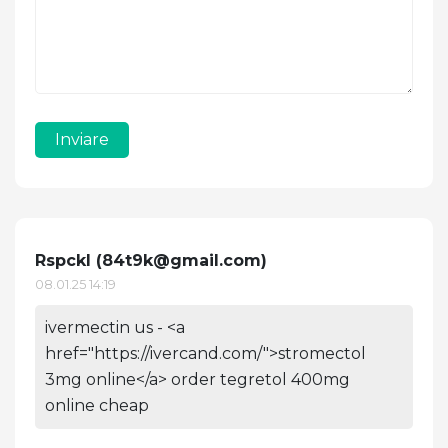
Inviare
Rspckl (
84t9k@gmail.com
)
08.01.25 14:19
ivermectin us - <a
href="https://ivercand.com/">stromectol
3mg online</a> order tegretol 400mg
online cheap