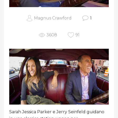
Magnus Crawford
1
3608
91
Sarah Jessica Parker e Jerry Seinfeld guidano