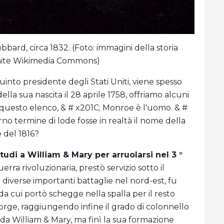
bard, circa 1832. (Foto: immagini della storia
ramite Wikimedia Commons)
quinto presidente degli Stati Uniti, viene spesso
ella sua nascita il 28 aprile 1758, offriamo alcuni
di questo elenco, & # x201C; Monroe è l'uomo. & #
 termine di lode fosse in realtà il nome della
 del 1816?
tudi a William & Mary per arruolarsi nel 3 °
rra rivoluzionaria, prestò servizio sotto il
iverse importanti battaglie nel nord-est, fu
 da cui portò schegge nella spalla per il resto
Forge, raggiungendo infine il grado di colonnello
 da William & Mary, ma finì la sua formazione