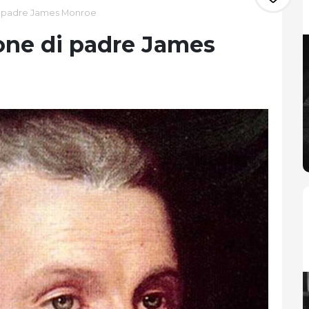
 di padre James Monroe
zione di padre James