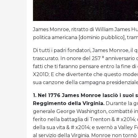
James Monroe, ritratto di William James Hub
politica americana [dominio pubblico], t
Di tutti i padri fondatori, James Monroe, il 
trascurato. In onore del 257 ° anniversario d
fatti che ti faranno pensare entro la fine 
X201D; E che divertente che questo moderno
sua canzone della campagna presidenziale
1. Nel 1776 James Monroe lasciò i suoi s
Reggimento della Virginia.
Durante la gue
generale George Washington, combatté in d
ferito nella battaglia di Trenton & # x2014;
della sua vita & # x2014; e svernò a Valley 
al servizio della Virginia. Monroe non tornò