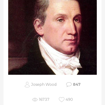
Joseph Wood
847
16737
490