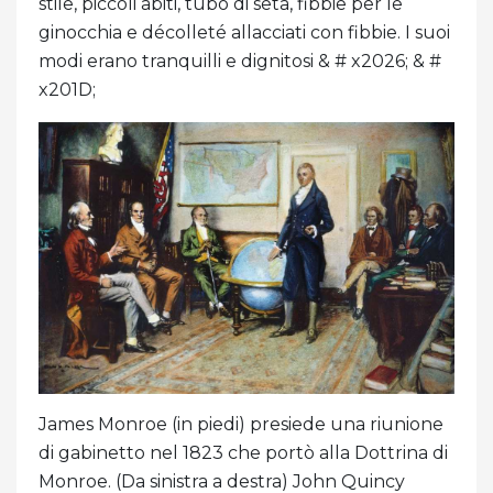
stile, piccoli abiti, tubo di seta, fibbie per le
ginocchia e décolleté allacciati con fibbie. I suoi
modi erano tranquilli e dignitosi & # x2026; & #
x201D;
James Monroe (in piedi) presiede una riunione
di gabinetto nel 1823 che portò alla Dottrina di
Monroe. (Da sinistra a destra) John Quincy