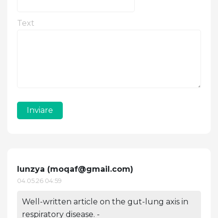
Text
Inviare
Iunzya (
moqaf@gmail.com
)
04.05.26 04:59
Well-written article on the gut-lung axis in
respiratory disease. -