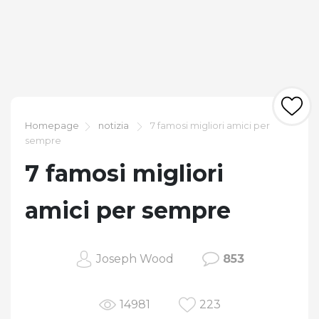
Homepage
notizia
7 famosi migliori amici per
sempre
7 famosi migliori
amici per sempre
Joseph Wood
853
14981
223