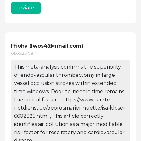
Inviare
Ffiohy (
lwos4@gmail.com
)
01.05.26 08:47
This meta-analysis confirms the superiority
of endovascular thrombectomy in large
vessel occlusion strokes within extended
time windows. Door-to-needle time remains
the critical factor. - https://www.aerzte-
notdienst.de/georgsmarienhuette/isa-klose-
6602325.html , This article correctly
identifies air pollution as a major modifiable
risk factor for respiratory and cardiovascular
disease. .