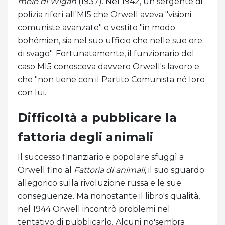
molo di Wigan
(1937). Nel 1942, un sergente di
polizia riferì all'MI5 che Orwell aveva "visioni
comuniste avanzate" e vestito "in modo
bohémien, sia nel suo ufficio che nelle sue ore
di svago". Fortunatamente, il funzionario del
caso MI5 conosceva davvero Orwell's lavoro e
che "non tiene con il Partito Comunista né loro
con lui.
Difficoltà a pubblicare la
fattoria degli animali
Il successo finanziario e popolare sfuggì a
Orwell fino al
Fattoria di animali
, il suo sguardo
allegorico sulla rivoluzione russa e le sue
conseguenze. Ma nonostante il libro's qualità,
nel 1944 Orwell incontrò problemi nel
tentativo di pubblicarlo. Alcuni no'sembra