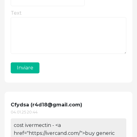
Text
Inviare
Cfydsa (
r4d18@gmail.com
)
04.01.25 20:44
cost ivermectin - <a
href="https://ivercand.com/">buy generic