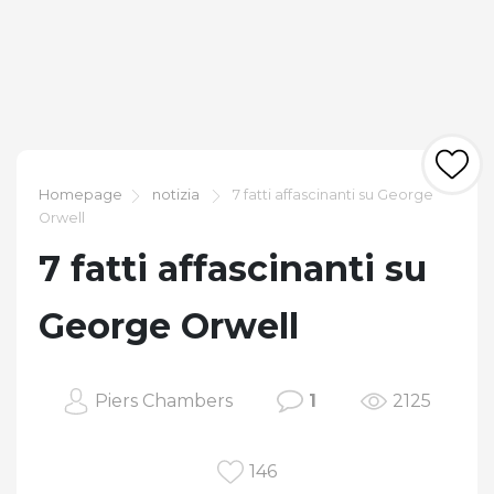
Homepage
notizia
7 fatti affascinanti su George
Orwell
7 fatti affascinanti su
George Orwell
Piers Chambers
1
2125
146