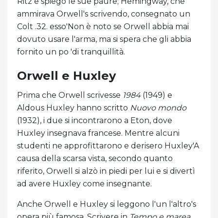
Ritz e spiegò le sue paure; Hemingway, che
ammirava Orwell's scrivendo, consegnato un
Colt .32. esso'Non è noto se Orwell abbia mai
dovuto usare l'arma, ma si spera che gli abbia
fornito un po 'di tranquillità.
Orwell e Huxley
Prima che Orwell scrivesse
1984
(1949) e
Aldous Huxley hanno scritto
Nuovo mondo
(1932), i due si incontrarono a Eton, dove
Huxley insegnava francese. Mentre alcuni
studenti ne approfittarono e derisero Huxley'A
causa della scarsa vista, secondo quanto
riferito, Orwell si alzò in piedi per lui e si divertì
ad avere Huxley come insegnante.
Anche Orwell e Huxley si leggono l'un l'altro's
opera più famosa. Scrivere in
Tempo e marea