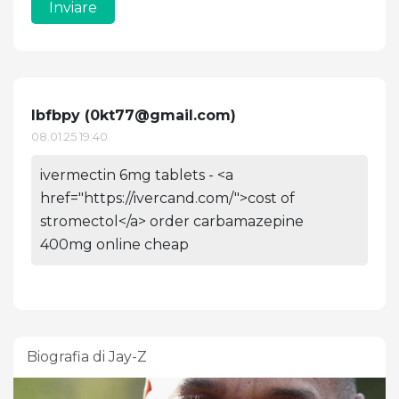
Inviare
Ibfbpy (
0kt77@gmail.com
)
08.01.25 19:40
ivermectin 6mg tablets - <a
href="https://ivercand.com/">cost of
stromectol</a> order carbamazepine
400mg online cheap
Biografia di Jay-Z