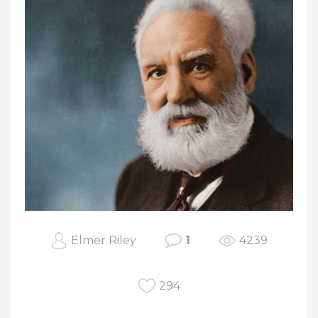
Elmer Riley
1
4239
294