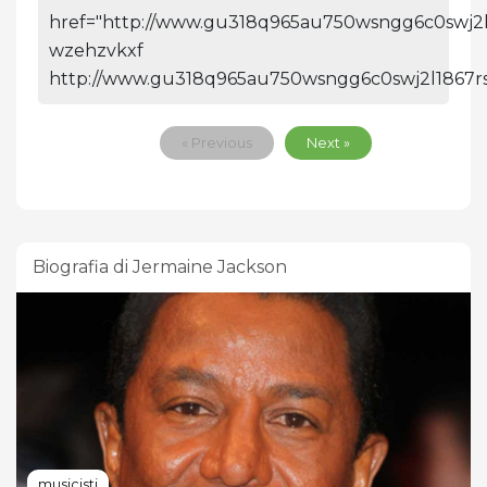
href="http://www.gu318q965au750wsngg6c0swj2l1
wzehzvkxf
http://www.gu318q965au750wsngg6c0swj2l1867rs
« Previous
Next »
Biografia di Jermaine Jackson
musicisti