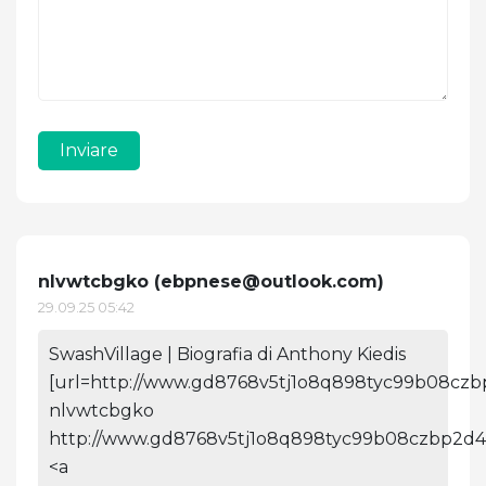
Inviare
nlvwtcbgko (
ebpnese@outlook.com
)
29.09.25 05:42
SwashVillage | Biografia di Anthony Kiedis
[url=http://www.gd8768v5tj1o8q898tyc99b08czbp
nlvwtcbgko
http://www.gd8768v5tj1o8q898tyc99b08czbp2d4s
<a