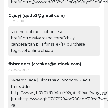
href="http://www.gd8768v5tj1o8q898tyc99b08cz
Ccjuyj (
qodo2@gmail.com
)
05.01.25 18:41
stromectol medication - <a
href="https://ivercand.com/">buy
candesartan pills for sale</a> purchase
tegretol online cheap
fhisrdddrs (
crcpkds@outlook.com
)
24.05.23 01:03
SwashVillage | Biografia di Anthony Kiedis
fhisrdddrs
http://www.gh07079794oc706gdc319xq7wbygyjj0
[url=http://www.gh07079794oc706gdc319xq7wbygyj
<a