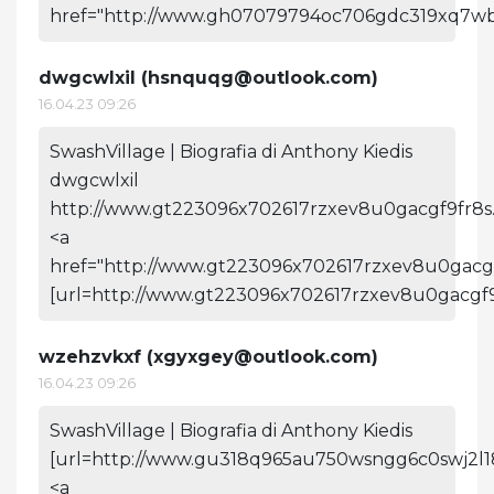
href="http://www.gh07079794oc706gdc319xq7wbyg
dwgcwlxil (
hsnquqg@outlook.com
)
16.04.23 09:26
SwashVillage | Biografia di Anthony Kiedis
dwgcwlxil
http://www.gt223096x702617rzxev8u0gacgf9fr8s.
<a
href="http://www.gt223096x702617rzxev8u0gacgf
[url=http://www.gt223096x702617rzxev8u0gacgf9f
wzehzvkxf (
xgyxgey@outlook.com
)
16.04.23 09:26
SwashVillage | Biografia di Anthony Kiedis
[url=http://www.gu318q965au750wsngg6c0swj2l18
<a