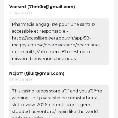
Vcesed (
7hm0n@gmail.com
)
10.04.26 03:19
Pharmacie engagГ©e pour une santГ©
accessible et responsable -
https://acceslibre.beta.gouv.fr/app/58-
magny-cours/a/pharmacie/erp/pharmacie-
du-circuit/ , Votre bien-ГЄtre est notre
mission : bienvenue chez nous .
Ncjbff (
tjiui@gmail.com
)
03.04.26 01:19
This casino keeps score вЂ” and youвЂ™re
winning - http://aranitidine.com/starburst-
slot-review-2026-netents-iconic-gem-
studded-adventure/ , Spin like the world