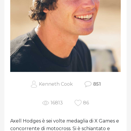
Kenneth Cook
851
16813
86
Axell Hodges è sei volte medaglia di X Games e
concorrente di motocross. Si è schiantato e