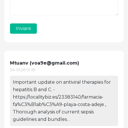
Inviare
Mtuanv (
voa9e@gmail.com
)
04.05.26 01:39
Important update on antiviral therapies for
hepatitis B and C. -
https://localitybiz.es/23383140/farmacia-
fa%C3%B1ab%C3%A9-playa-costa-adeje ,
Thorough analysis of current sepsis
guidelines and bundles. .