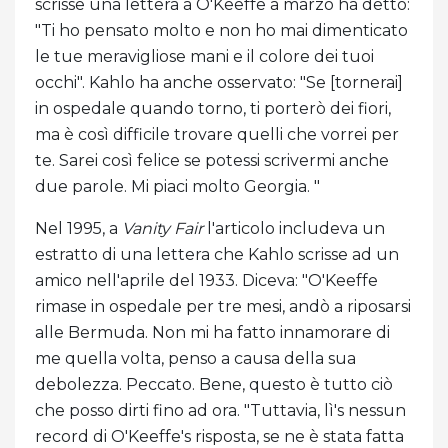
scrisse una lettera a O'Keeffe a marzo ha detto:
"Ti ho pensato molto e non ho mai dimenticato
le tue meravigliose mani e il colore dei tuoi
occhi". Kahlo ha anche osservato: "Se [tornerai]
in ospedale quando torno, ti porterò dei fiori,
ma è così difficile trovare quelli che vorrei per
te. Sarei così felice se potessi scrivermi anche
due parole. Mi piaci molto Georgia. "
Nel 1995, a
Vanity Fair
l'articolo includeva un
estratto di una lettera che Kahlo scrisse ad un
amico nell'aprile del 1933. Diceva: "O'Keeffe
rimase in ospedale per tre mesi, andò a riposarsi
alle Bermuda. Non mi ha fatto innamorare di
me quella volta, penso a causa della sua
debolezza. Peccato. Bene, questo è tutto ciò
che posso dirti fino ad ora. "Tuttavia, lì's nessun
record di O'Keeffe's risposta, se ne è stata fatta