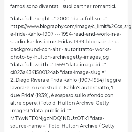
famosi sono diventati i suoi partner romantici.
"data-full-height =" 2000 "data-full-src ="
https://www.biography.com/.image/c_limit%2C
e-frida-Kahlo-1907 --- 1954-read-and-work-in-a-
studio-kahlos-i-due-Fridas-1939-blocca-in-the-
background-con-altri- autoritratto- works-
photo-by-hulton-archivegetty-images.jpg
"data-full-width =" 1569 "data-image-id ="
ci023a4341500124ab "data-image-slug ="
2_Diego Rivera e Frida Kahlo (1907-1954) leggi e
lavorare in uno studio. Kahlo's autoritratto, 'I
due Frida' (1939), è sospeso sullo sfondo con
altre opere. (Foto di Hulton Archive: Getty
Images) "data-public-id ="
MTYwNTE0NjgzNDQ1NDUzOTk1 "data-
source-name =" Foto: Hulton Archive / Getty