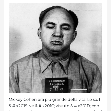
Mickey Cohen era più grande della vita. Lo so. I
& # x2019; ve & # x201C; vissuto & # x201D; con