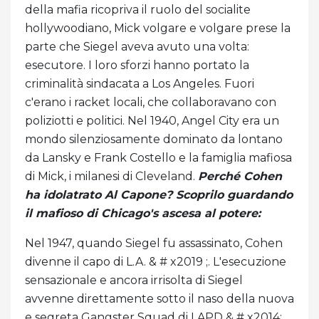
della mafia ricopriva il ruolo del socialite
hollywoodiano, Mick volgare e volgare prese la
parte che Siegel aveva avuto una volta:
esecutore. I loro sforzi hanno portato la
criminalità sindacata a Los Angeles. Fuori
c'erano i racket locali, che collaboravano con
poliziotti e politici. Nel 1940, Angel City era un
mondo silenziosamente dominato da lontano
da Lansky e Frank Costello e la famiglia mafiosa
di Mick, i milanesi di Cleveland.
Perché Cohen
ha idolatrato Al Capone? Scoprilo guardando
il mafioso di Chicago's ascesa al potere:
Nel 1947, quando Siegel fu assassinato, Cohen
divenne il capo di L.A. & # x2019 ;. L'esecuzione
sensazionale e ancora irrisolta di Siegel
avvenne direttamente sotto il naso della nuova
e segreta Gangster Squad di LAPD & # x2014;