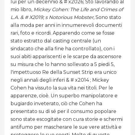
lui per un decennio & # x2026; Sto lavorando al
mio libro,
Mickey Cohen: The Life and Crimes of
L.A. & # X2019; s Notorious Mobster
, Sono stato
alla moda per anni in innumerevoli documenti
rari, foto e ricordi. Apparendo come se fosse
stato estratto dal casting centrale (un
sindacato che alla fine ha controllato), con i
suoi abiti appariscenti e le scarpe da ascensore
su misura che lo hanno sollevato a 5 piedi 5,
l'impettuoso Re della Sunset Strip era unico
negli annali degli inferi & # x2014 ; Mickey
Cohen ha vissuto la sua vita nei titoli. Per le
apparenze, cioè. Un superbo manipolatore e
bugiardo inveterato, ciò che Cohen ha
presentato su di sé per il consumo popolare
sono state escogitate con cura storie e schermi
antifumo per mascherare le sue vere attività e
proteggere le sue coorti. Molte di queste