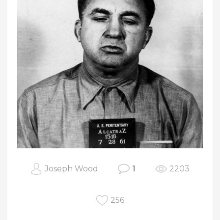
Joseph Wood
1
2203
256