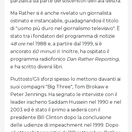
parzialità da parte dei sostenitori dell'ala destra.
Ma Rather si è anche rivelato un giornalista
ostinato e instancabile, guadagnandosi il titolo
di "uomo più duro nel giornalismo televisivo". È
stato tra i fondatori del programma di notizie
48 ore
nel 1988 e, a partire dal 1999, si è
ancorato
60 minuti II
. Inoltre, ha ospitato il
programma radiofonico
Dan Rather Reporting
,
e ha scritto diversi libri.
Piuttosto'Gli sforzi spesso lo mettono davanti ai
suoi compagni "Big Three", Tom Brokaw e
Peter Jennings. Ha segnato le interviste con il
leader iracheno Saddam Hussein nel 1990 e nel
2003 ed è stato il primo a sedersi con il
presidente Bill Clinton dopo la conclusione
delle udienze di impeachment nel 1999. Dopo