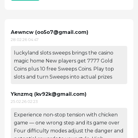
Aewncw (
oo5o7@gmail.com
)
28.02.26 04:47
luckyland slots sweeps brings the casino
magic home New players get 7777 Gold
Coins plus 10 free Sweeps Coins. Play top
slots and turn Sweeps into actual prizes
Yknzmq (
kv92k@gmail.com
)
25.02.26 02:23
Experience non-stop tension with chicken
game — one wrong step and its game over
Four difficulty modes adjust the danger and