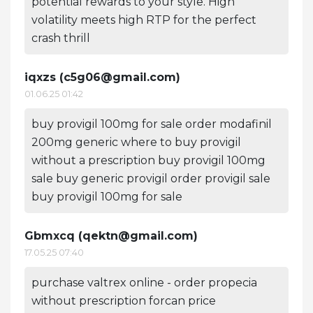
potential rewards to your style. High
volatility meets high RTP for the perfect
crash thrill
iqxzs (
c5g06@gmail.com
)
01.06.25 01:42
buy provigil 100mg for sale order modafinil
200mg generic where to buy provigil
without a prescription buy provigil 100mg
sale buy generic provigil order provigil sale
buy provigil 100mg for sale
Gbmxcq (
qektn@gmail.com
)
17.05.25 07:40
purchase valtrex online - order propecia
without prescription forcan price