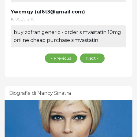
Ywcmqy (
ul6t3@gmail.com
)
16.05.25 12:10
buy zofran generic - order simvastatin 10mg
online cheap purchase simvastatin
« Previous
Next »
Biografia di Nancy Sinatra