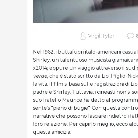
Virgil Tyler
Nel 1962, i buttafuori italo-americani casu
Shirley, un talentuoso musicista giamaic
x2014; eppure un viaggio attraverso il sud p
verde
, che è stato scritto da Lip'il figlio, 
la vita. Il film si basa sulle registrazioni d
padre e Shirley. Tuttavia, i cineasti non si s
suo fratello Maurice ha detto al programm
sente's "pieno di bugie". Con questa controv
narrative che possono lasciare indietro i fat
loro relazione. Per capirlo meglio, ecco alc
questa amicizia.