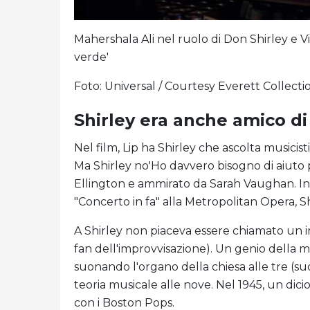
Mahershala Ali nel ruolo di Don Shirley e V
verde'
Foto: Universal / Courtesy Everett Collecti
Shirley era anche amico di
Nel film, Lip ha Shirley che ascolta musici
Ma Shirley no'Ho davvero bisogno di aiuto p
Ellington e ammirato da Sarah Vaughan. I
"Concerto in fa" alla Metropolitan Opera, Sh
A Shirley non piaceva essere chiamato un in
fan dell'improvvisazione). Un genio della m
suonando l'organo della chiesa alle tre (s
teoria musicale alle nove. Nel 1945, un dic
con i Boston Pops.