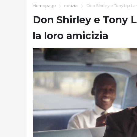
Homepage
notizia
Don Shirley e Tony Lip La v
Don Shirley e Tony Li
la loro amicizia