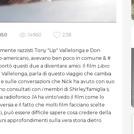
850
14960
238
almente razzisti Tony "Lip" Vallelonga e Don
ano-americano, avevano ben poco in comune & #
ortò questi due a diventare amici. Il film
Libro
Nick Vallelonga, parla di questo viaggio che cambia
i Lip e sulle conversazioni che Nick ha avuto con suo
ono consultati con i membri di Shirley'famiglia s;
a radiofonico
1A
ha vinto'vedo il film come lo
ersia e il fatto che molti film facciano scelte
ti, può essere difficile sapere cosa credere della
uni approfondimenti sulla vera storia dietro