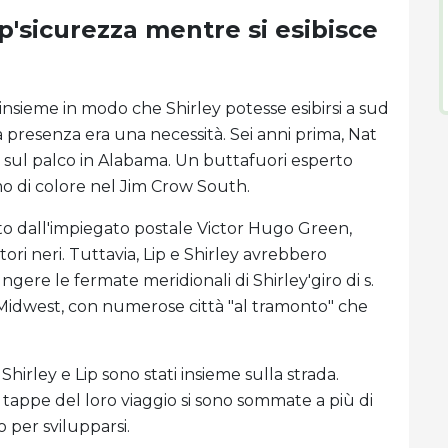
p'sicurezza mentre si esibisce
 insieme in modo che Shirley potesse esibirsi a sud
 presenza era una necessità. Sei anni prima, Nat
 sul palco in Alabama. Un buttafuori esperto
mo di colore nel Jim Crow South.
ato dall'impiegato postale Victor Hugo Green,
atori neri. Tuttavia, Lip e Shirley avrebbero
ngere le fermate meridionali di Shirley'giro di s.
 Midwest, con numerose città "al tramonto" che
rley e Lip sono stati insieme sulla strada.
e tappe del loro viaggio si sono sommate a più di
 per svilupparsi.