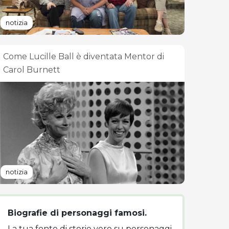
notizia
Come Lucille Ball è diventata Mentor di
Carol Burnett
notizia
Biografie di personaggi famosi.
La tua fonte di storie vere su personaggi