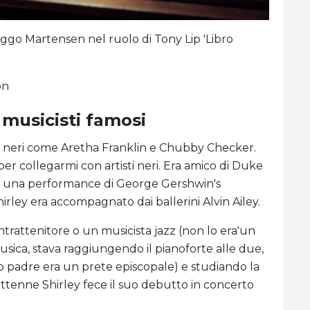
iggo Martensen nel ruolo di Tony Lip 'Libro
on
 musicisti famosi
sti neri come Aretha Franklin e Chubby Checker.
er collegarmi con artisti neri. Era amico di Duke
n una performance di George Gershwin's
irley era accompagnato dai ballerini Alvin Ailey.
trattenitore o un musicista jazz (non lo era'un
usica, stava raggiungendo il pianoforte alle due,
uo padre era un prete episcopale) e studiando la
iottenne Shirley fece il suo debutto in concerto