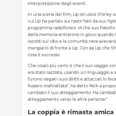
interpretazione degli eventi.
In una scena del film, Lip istruisce Shirley 
cui Lip ha parlato sui nastri fatti da suo fig
programma radiofonico
1A
che suo fratello 
della memoria entrarono in gioco quando Lip
razzisti sul cibo e la comunità nera avevan
mangiarlo di fronte a Lip. Con sia Lip che Sh
cosa è successo.
Che cosa's più certo è che il suo viaggio con
era stato razzista, usando un linguaggio e a
furono negati i suoi diritti e attaccati lo f
fossero maltrattate", ha detto Nick a propo
cambiato il suo atteggiamento. Ha cambiato i
atteggiamento verso le altre persone."
La coppia è rimasta amica 