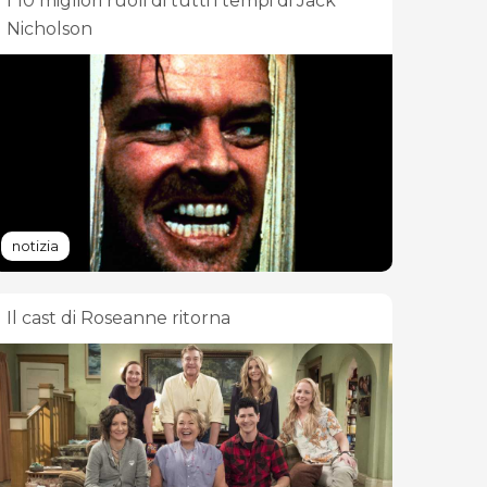
I 10 migliori ruoli di tutti i tempi di Jack
Nicholson
notizia
Il cast di Roseanne ritorna