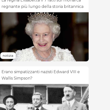
La regina Elisabetta II 7 fatti sul monarca
regnante più lungo della storia britannica
notizia
Erano simpatizzanti nazisti Edward VIII e
Wallis Simpson?