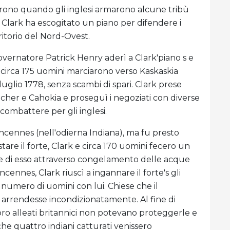
orarono quando gli inglesi armarono alcune tribù
, Clark ha escogitato un piano per difendere i
ritorio del Nord-Ovest.
governatore Patrick Henry aderì a Clark'piano s e
e circa 175 uomini marciarono verso Kaskaskia
 4 luglio 1778, senza scambi di spari. Clark prese
Rocher e Cahokia e proseguì i negoziati con diverse
combattere per gli inglesi.
incennes (nell'odierna Indiana), ma fu presto
stare il forte, Clark e circa 170 uomini fecero un
rte di esso attraverso congelamento delle acque
ncennes, Clark riuscì a ingannare il forte's gli
umero di uomini con lui. Chiese che il
 arrendesse incondizionatamente. Al fine di
loro alleati britannici non potevano proteggerle e
che quattro indiani catturati venissero