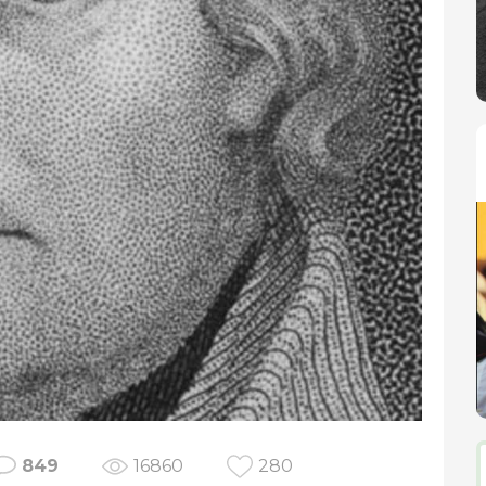
849
16860
280