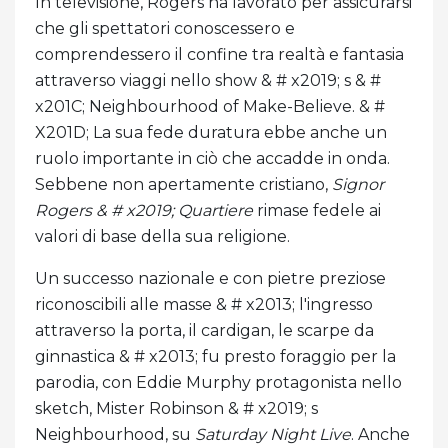
In televisione, Rogers ha lavorato per assicurarsi
che gli spettatori conoscessero e
comprendessero il confine tra realtà e fantasia
attraverso viaggi nello show & # x2019; s & #
x201C; Neighbourhood of Make-Believe. & #
X201D; La sua fede duratura ebbe anche un
ruolo importante in ciò che accadde in onda.
Sebbene non apertamente cristiano,
Signor
Rogers & # x2019; Quartiere
rimase fedele ai
valori di base della sua religione.
Un successo nazionale e con pietre preziose
riconoscibili alle masse & # x2013; l'ingresso
attraverso la porta, il cardigan, le scarpe da
ginnastica & # x2013; fu presto foraggio per la
parodia, con Eddie Murphy protagonista nello
sketch, Mister Robinson & # x2019; s
Neighbourhood, su
Saturday Night Live
. Anche