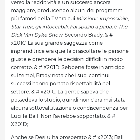
verso la redditività e un successo ancora
maggiore, producendo alcuni dei programmi
più famosi della TV tra cui
Missione impossibile
,
Star Trek
,
gli intoccabili
,
Fai spazio a papà
, e
The
Dick Van Dyke Show
. Secondo Brady, & #
x201C; La sua grande saggezza come
imprenditrice era quella di ascoltare le persone
giuste e prendere le decisioni difficili in modo
corretto. & # X201D; Sebbene fosse in anticipo
sui tempi, Brady nota che i suoi continui
successi hanno portato rispettabilità nel
settore. & # x201C; La gente sapeva che
possedeva lo studio, quindi non c'era mai stata
alcuna sottovalutazione o condiscendenza per
Lucille Ball. Non l'avrebbe sopportato. & #
X201D;
Anche se Desilu ha prosperato & # x2013; Ball