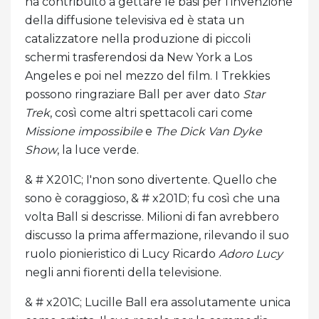
ha contribuito a gettare le basi per l'invenzione
della diffusione televisiva ed è stata un
catalizzatore nella produzione di piccoli
schermi trasferendosi da New York a Los
Angeles e poi nel mezzo del film. I Trekkies
possono ringraziare Ball per aver dato
Star
Trek
, così come altri spettacoli cari come
Missione impossibile
e
The Dick Van Dyke
Show
, la luce verde.
& # X201C; I'non sono divertente. Quello che
sono è coraggioso, & # x201D; fu così che una
volta Ball si descrisse. Milioni di fan avrebbero
discusso la prima affermazione, rilevando il suo
ruolo pionieristico di Lucy Ricardo
Adoro Lucy
negli anni fiorenti della televisione.
& # x201C; Lucille Ball era assolutamente unica