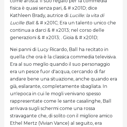
come artista. Il suo regalo per la commedia
fisica è quasi senza pari, & # x201D; dice
Kathleen Brady, autrice di
Lucille: la vita di
Lucille Ball
. & # x201C; Era un talento unico che
continua a darci & # x2013; nel corso delle
generazioni & # x2013; . Gioia & # x201D;
Nei panni di Lucy Ricardo, Ball ha recitato in
quella che ora è la classica commedia televisiva.
Era al suo meglio quando il suo personaggio
era un pesce fuor d'acqua, cercando di far
andare bene una situazione, anche quando era
già, esilarante, completamente sbagliata. In
un'epoca in cui le mogli venivano spesso
rappresentate come le sante casalinghe, Ball
arrivava sugli schermi come una rossa
stravagante che, di solito con il migliore amico
Ethel Mertz (Vivian Vance) al seguito, era