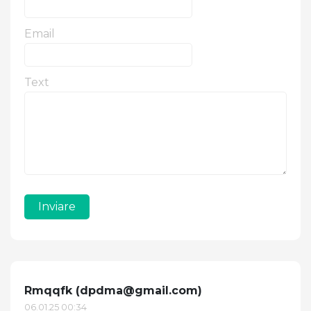
Email
Text
Inviare
Rmqqfk (
dpdma@gmail.com
)
06.01.25 00:34