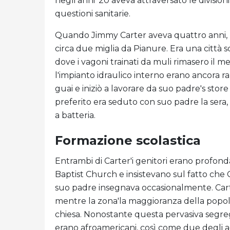
negli anni '20 aveva attraversato le divisioni
questioni sanitarie.
Quando Jimmy Carter aveva quattro anni, la f
circa due miglia da Pianure. Era una citt
dove i vagoni trainati da muli rimasero il m
l'impianto idraulico interno erano ancora ra
guai e iniziò a lavorare da suo padre's store 
preferito era seduto con suo padre la sera, a
a batteria.
Formazione scolastica
Entrambi di Carter'i genitori erano profond
Baptist Church e insistevano sul fatto che
suo padre insegnava occasionalmente. Cart
mentre la zona'la maggioranza della popola
chiesa. Nonostante questa pervasiva segregaz
erano afroamericani, così come due degli adu