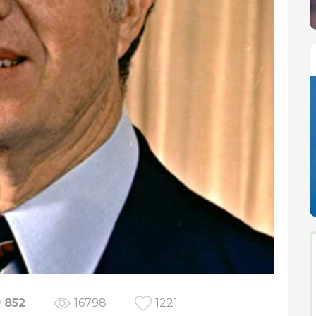
852
16798
1221