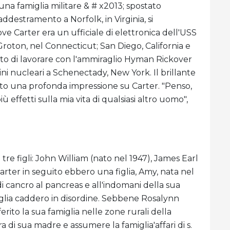
una famiglia militare & # x2013; spostato
stramento a Norfolk, in Virginia, si
ove Carter era un ufficiale di elettronica dell'USS
roton, nel Connecticut; San Diego, California e
ato di lavorare con l'ammiraglio Hyman Rickover
ni nucleari a Schenectady, New York. Il brillante
to una profonda impressione su Carter. "Penso,
effetti sulla mia vita di qualsiasi altro uomo",
re figli: John William (nato nel 1947), James Earl
 Carter in seguito ebbero una figlia, Amy, nata nel
 di cancro al pancreas e all'indomani della sua
miglia caddero in disordine. Sebbene Rosalynn
erito la sua famiglia nelle zone rurali della
di sua madre e assumere la famiglia'affari di s.