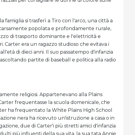
 razziali per consigliare le donne di colore sulle
amiglia si trasferì a Tiro con l'arco, una città a
à scarsamente popolata e profondamente rurale,
ezzo di trasporto dominante e l'elettricità e
ri. Carter era un ragazzo studioso che evitava i
all'età di dieci anni. Il suo passatempo d'infanzia
scoltando partite di baseball e politica alla radio
amente religiosi. Appartenevano alla Plains
 Carter frequentasse la scuola domenicale, che
er ha frequentato la White Plains High School
zione nera ha ricevuto un'istruzione a casa o in
ione, due di Carter'i più stretti amici d'infanzia
lti più influenti della sua vita, la sua tata Annie