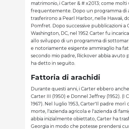
matrimonio, i Carter & # x2013; come molti 
frequentemente. Dopo un programma di adde
trasferirono a Pearl Harbor, nelle Hawaii, d
Pomfret. Dopo successive pubblicazioni a G
Washington, DC, nel 1952 Carter fu incaric
allo sviluppo di un programma di sottomari
e notoriamente esigente ammiraglio ha fat
secondo mio padre, Rickover abbia avuto più 
ha detto in seguito.
Fattoria di arachidi
Durante questi anni, i Carter ebbero anche t
Carter III (1950) e Donnel Jeffrey (1952). (I
1967). Nel luglio 1953, Carter'Il padre morì
morte, l'azienda agricola e l'azienda di fa
abbia inizialmente obiettato, Carter ha trasf
Georgia in modo che potesse prendersi cura 