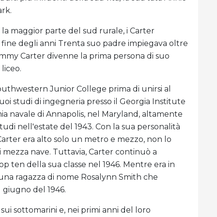
ark.
a maggior parte del sud rurale, i Carter
la fine degli anni Trenta suo padre impiegava oltre
 Jimmy Carter divenne la prima persona di suo
liceo.
outhwestern Junior College prima di unirsi al
 studi di ingegneria presso il Georgia Institute
mia navale di Annapolis, nel Maryland, altamente
studi nell'estate del 1943. Con la sua personalità
 (Carter era alto solo un metro e mezzo, non lo
di mezza nave. Tuttavia, Carter continuò a
top ten della sua classe nel 1946. Mentre era in
con una ragazza di nome Rosalynn Smith che
l giugno del 1946.
sui sottomarini e, nei primi anni del loro