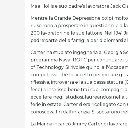
Mae Hollis e suo padre's lavoratore Jack Cl
Mentre la Grande Depressione colpì molto l
riuscirono a prosperare in questi anni e al
200 lavoratori nelle sue fattorie. Nel 1941
padre'parte della famiglia per diplomarsi al 
Carter ha studiato ingegneria al Georgia S
programma Naval ROTC per continuare i suoi
of Technology. Si rivolse quindi all'Accade
competitiva, che lo accettò per iniziare gli 
riflessiva, introversa e la sua bassa statura
fece) si inserisce bene tra i suoi compagni 
eccellere negli studiosi, laureandosi nella 
ferie in estate, Carter si era ricollegato 
conosceva fin dall'infanzia. Si sposarono ne
La Marina incaricò Jimmy Carter di lavorare 