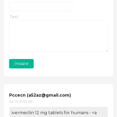
Text
Inviare
Pccecn (
a52az@gmail.com
)
04.01.25 02:48
ivermectin 12 mg tablets for humans - <a