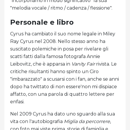
"incorporiamo in modo significativo" la sua
"melodia vocale / ritmo / cadenza / flessione".
Personale e libro
Cyrus ha cambiato il suo nome legale in Miley
Ray Cyrus nel 2008. Nello stesso anno ha
suscitato polemiche in posa per rivelare gli
scatti fatti dalla famosa fotografa Annie
Leibovitz, che è apparsa in
Vanity Fair
rivista. Le
critiche risultanti hanno spinto un Ciro
"imbarazzato" a scusarsi con i fan, anche se anni
dopo ha twittato di non essere'non mi dispiace
affatto, con una parola di quattro lettere per
enfasi.
Nel 2009 Cyrus ha dato uno sguardo alla sua
vita con l'autobiografia
Miglia da percorrere
,
con foto mai viste prima, storie di famiglia e