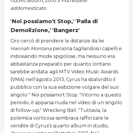
nuovo album, 2010'S
Può'essere
addomesticato
.
'Noi possiamo't Stop,' 'Palla di
Demolizione,' 'Bangerz'
Ciro cercò di prendere le distanze da lei
Hannah Montana
persona tagliandosi i capelli e
indossando mode spigolose, ma nessuno era
abbastanza preparato per quanto lontano
sarebbe andata: agli MTV Video Music Awards
(VMA) nell'agosto 2013, Cyrus ha sbalordito il
pubblico con la sua esibizione volgare del suo
singolo " Noi possiamo't Stop. "Intorno a questo
periodo, è apparsa nuda nel video di un singolo
di follow-up," Wrecking Ball. "Tuttavia, la
polemica vorticosa sembrava rafforzare le
vendite di Cyrus's quarto album in studio,