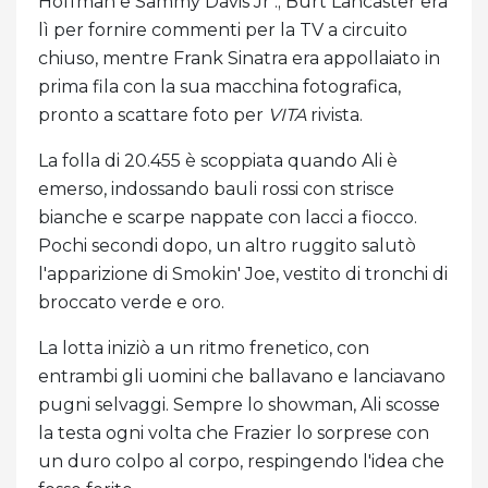
Hoffman e Sammy Davis Jr .; Burt Lancaster era
lì per fornire commenti per la TV a circuito
chiuso, mentre Frank Sinatra era appollaiato in
prima fila con la sua macchina fotografica,
pronto a scattare foto per
VITA
rivista.
La folla di 20.455 è scoppiata quando Ali è
emerso, indossando bauli rossi con strisce
bianche e scarpe nappate con lacci a fiocco.
Pochi secondi dopo, un altro ruggito salutò
l'apparizione di Smokin' Joe, vestito di tronchi di
broccato verde e oro.
La lotta iniziò a un ritmo frenetico, con
entrambi gli uomini che ballavano e lanciavano
pugni selvaggi. Sempre lo showman, Ali scosse
la testa ogni volta che Frazier lo sorprese con
un duro colpo al corpo, respingendo l'idea che