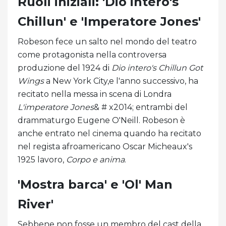
Ruoli iniziali: 'Dio intero's
Chillun' e 'Imperatore Jones'
Robeson fece un salto nel mondo del teatro
come protagonista nella controversa
produzione del 1924 di
Dio intero's Chillun Got
Wings
a New York City,e l'anno successivo, ha
recitato nella messa in scena di Londra
L'imperatore Jones
& # x2014; entrambi del
drammaturgo Eugene O'Neill. Robeson è
anche entrato nel cinema quando ha recitato
nel regista afroamericano Oscar Micheaux's
1925 lavoro,
Corpo e anima
.
'Mostra barca' e 'Ol' Man
River'
Sebbene non fosse un membro del cast della