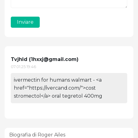
Inviare
Tvjhld (
1hxxj@gmail.com
)
07.01.25 19:46
ivermectin for humans walmart - <a
href="https://ivercand.com/">cost
stromectol</a> oral tegretol 400mg
Biografia di Roger Ailes