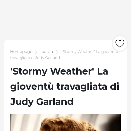
Homepage
notizia
'Stormy Weather' La gioventù
travagliata di Judy Garland
'Stormy Weather' La
gioventù travagliata di
Judy Garland