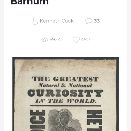
Barnum
Kenneth Cook
33
6924
450