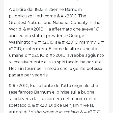
A partire dal 1835, il 25enne Barnum
pubblicizzò Heth come & # x201C; The
Greatest Natural and National Curiosity in the
World. & # X201D; Ha affermato che aveva 161
anni ed era stata il presidente George
Washington & # x2019; s & # x201C; mammy, & #
x201D; o infermiera. E come le altre curiosità
umane & # x201C; & # x201D; avrebbe aggiunto
successivamente al suo spettacolo, ha portato
Heth in tournée in modo che la gente potesse
pagare per vederla.
& # x201C; Era la fonte dell'atto originale che
rese famoso Barnum e lo mise sulla buona
strada verso la sua carriera nel mondo dello
spettacolo, & # x201D; dice Benjamin Reiss,
autore di
Lo showman e lo schiavo
. & # x201C;