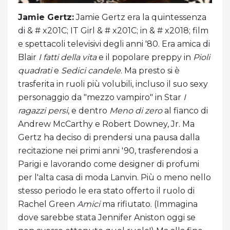
Jamie Gertz:
Jamie Gertz era la quintessenza
di & # x201C; IT Girl & # x201C; in & # x2018; film
e spettacoli televisivi degli anni '80. Era amica di
Blair
I fatti della vita
e il popolare preppy in
Pioli
quadrati
e
Sedici candele
. Ma presto si è
trasferita in ruoli più volubili, incluso il suo sexy
personaggio da "mezzo vampiro" in Star
I
ragazzi persi
, e dentro
Meno di zero
al fianco di
Andrew McCarthy e Robert Downey, Jr. Ma
Gertz ha deciso di prendersi una pausa dalla
recitazione nei primi anni '90, trasferendosi a
Parigi e lavorando come designer di profumi
per l'alta casa di moda Lanvin. Più o meno nello
stesso periodo le era stato offerto il ruolo di
Rachel Green
Amici
ma rifiutato. (Immagina
dove sarebbe stata Jennifer Aniston oggi se