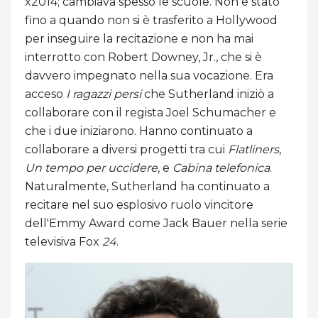
x2014; cambiava spesso le scuole. Non è stato
fino a quando non si è trasferito a Hollywood
per inseguire la recitazione e non ha mai
interrotto con Robert Downey, Jr., che si è
davvero impegnato nella sua vocazione. Era
acceso
I ragazzi persi
che Sutherland iniziò a
collaborare con il regista Joel Schumacher e
che i due iniziarono. Hanno continuato a
collaborare a diversi progetti tra cui
Flatliners
,
Un tempo per uccidere
, e
Cabina telefonica
.
Naturalmente, Sutherland ha continuato a
recitare nel suo esplosivo ruolo vincitore
dell'Emmy Award come Jack Bauer nella serie
televisiva Fox
24
.