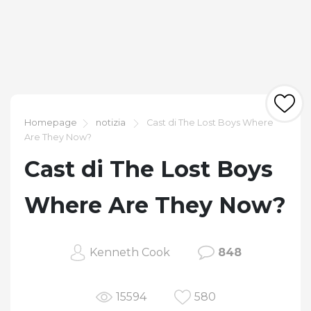
Homepage
notizia
Cast di The Lost Boys Where
Are They Now?
Cast di The Lost Boys
Where Are They Now?
Kenneth Cook
848
15594
580