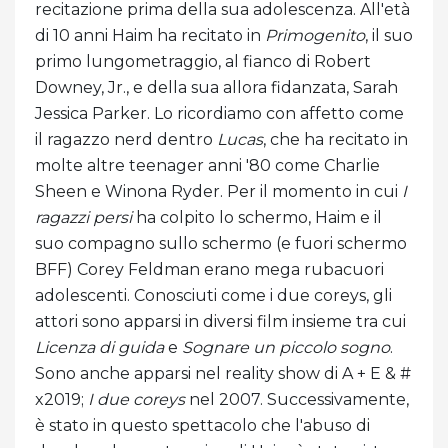
recitazione prima della sua adolescenza. All'età
di 10 anni Haim ha recitato in
Primogenito
, il suo
primo lungometraggio, al fianco di Robert
Downey, Jr., e della sua allora fidanzata, Sarah
Jessica Parker. Lo ricordiamo con affetto come
il ragazzo nerd dentro
Lucas
, che ha recitato in
molte altre teenager anni '80 come Charlie
Sheen e Winona Ryder. Per il momento in cui
I
ragazzi persi
ha colpito lo schermo, Haim e il
suo compagno sullo schermo (e fuori schermo
BFF) Corey Feldman erano mega rubacuori
adolescenti. Conosciuti come i due coreys, gli
attori sono apparsi in diversi film insieme tra cui
Licenza di guida
e
Sognare un piccolo sogno
.
Sono anche apparsi nel reality show di A + E & #
x2019;
I due coreys
nel 2007. Successivamente,
è stato in questo spettacolo che l'abuso di