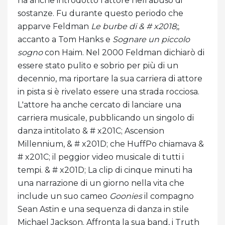
ha anche introdotto l'attore nell'abuso di
sostanze. Fu durante questo periodo che
apparve Feldman
Le burbe di & # x2018;
,
accanto a Tom Hanks e
Sognare un piccolo
sogno
con Haim. Nel 2000 Feldman dichiarò di
essere stato pulito e sobrio per più di un
decennio, ma riportare la sua carriera di attore
in pista si è rivelato essere una strada rocciosa.
L'attore ha anche cercato di lanciare una
carriera musicale, pubblicando un singolo di
danza intitolato & # x201C; Ascension
Millennium, & # x201D; che HuffPo chiamava &
# x201C; il peggior video musicale di tutti i
tempi. & # x201D; La clip di cinque minuti ha
una narrazione di un giorno nella vita che
include un suo cameo
Goonies
il compagno
Sean Astin e una sequenza di danza in stile
Michael Jackson. Affronta la sua band, i Truth