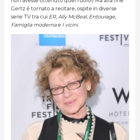
non avesse ottenuto quel ruolo!) Ma alla fine
Gertz è tornato a recitare, ospite in diverse
serie TV tra cui
ER
,
Ally McBeal
,
Entourage
,
Famiglia moderna
e
I vicini
.