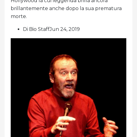
Hollywood la cui leggenda brilla ancora
brillantemente anche dopo la sua prematura
morte.
Di Bio StaffJun 24, 2019