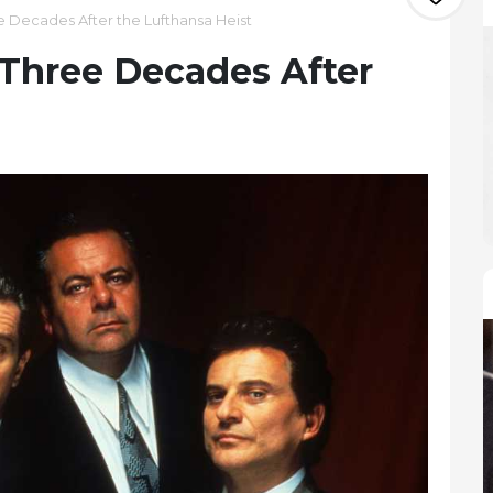
e Decades After the Lufthansa Heist
 Three Decades After