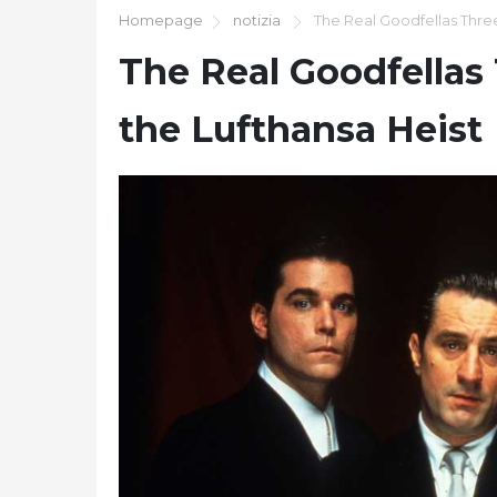
Homepage
notizia
The Real Goodfellas Thre
The Real Goodfellas
the Lufthansa Heist