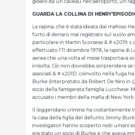
gioielli da un caveau nell'aeroporto, un ra
GUARDA LA COLLINA DI HENRY'EPISOD
La rapina, che è stata ideata dal mafioso H
furto di denaro mai registrato sul suolo amer
particolare in Martin Scorsese & # x2019; s
Q
effettuato l'11 dicembre 1978, la rapina d
aerea che una volta al mese trasportava so
irrisolta. Ciò non dovrebbe sorprendere se 
associati & # x201D; coinvolto nella fuga h
Burke (interpretato da Robert De Niro in
Q
socio della famigerata famiglia Lucchese. Ma
accusato i membri della mafia di New York 
Il leggendario crimine ha costantemente tu
la casa della figlia del defunto Jimmy Burk
investigatori hanno scoperto resti umani so
era stato un socio di Burke e che aveva i