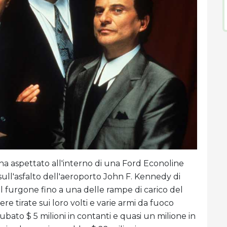
ha aspettato all'interno di una Ford Econoline
ull'asfalto dell'aeroporto John F. Kennedy di
il furgone fino a una delle rampe di carico del
re tirate sui loro volti e varie armi da fuoco
ato $ 5 milioni in contanti e quasi un milione in