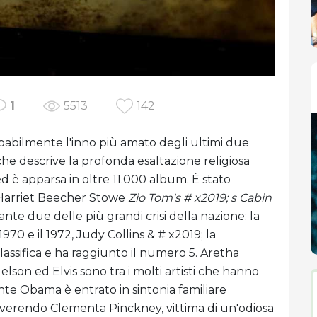
1
5513
142
babilmente l'inno più amato degli ultimi due
 che descrive la profonda esaltazione religiosa
ed è apparsa in oltre 11.000 album. È stato
 Harriet Beecher Stowe
Zio Tom's # x2019; s Cabin
te due delle più grandi crisi della nazione: la
1970 e il 1972, Judy Collins & # x2019; la
lassifica e ha raggiunto il numero 5. Aretha
elson ed Elvis sono tra i molti artisti che hanno
ente Obama è entrato in sintonia familiare
everendo Clementa Pinckney, vittima di un'odiosa