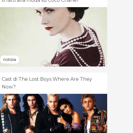
8 fatti alla moda su Coco Chanel
notizia
Cast di The Lost Boys Where Are They
Now?