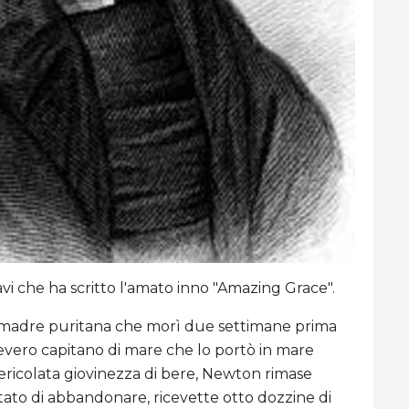
i che ha scritto l'amato inno "Amazing Grace".
madre puritana che morì due settimane prima
vero capitano di mare che lo portò in mare
spericolata giovinezza di bere, Newton rimase
tato di abbandonare, ricevette otto dozzine di