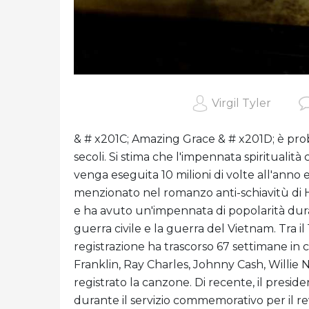
Virgil Tyler
& # x201C; Amazing Grace & # x201D; è pro
secoli. Si stima che l'impennata spiritualità
venga eseguita 10 milioni di volte all'anno 
menzionato nel romanzo anti-schiavitù di
e ha avuto un'impennata di popolarità duran
guerra civile e la guerra del Vietnam. Tra il 
registrazione ha trascorso 67 settimane in c
Franklin, Ray Charles, Johnny Cash, Willie N
registrato la canzone. Di recente, il presid
durante il servizio commemorativo per il r