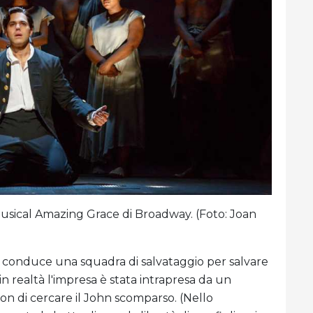
sical Amazing Grace di Broadway. (Foto: Joan
he conduce una squadra di salvataggio per salvare
 in realtà l'impresa è stata intrapresa da un
on di cercare il John scomparso. (Nello