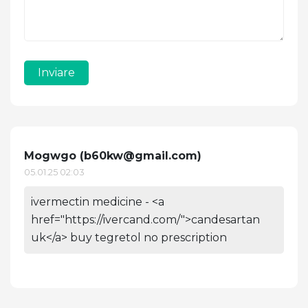
Inviare
Mogwgo (
b60kw@gmail.com
)
05.01.25 02:03
ivermectin medicine - <a
href="https://ivercand.com/">candesartan
uk</a> buy tegretol no prescription