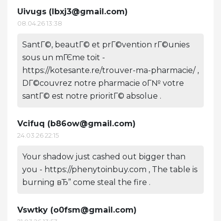
Uivugs (
lbxj3@gmail.com
)
08.04.26 13:38
SantГ©, beautГ© et prГ©vention rГ©unies
sous un mГЄme toit -
https://kotesante.re/trouver-ma-pharmacie/ ,
DГ©couvrez notre pharmacie oГ№ votre
santГ© est notre prioritГ© absolue .
Vcifuq (
b86ow@gmail.com
)
24.03.26 22:15
Your shadow just cashed out bigger than
you - https://phenytoinbuy.com , The table is
burning вЂ” come steal the fire .
Vswtky (
o0fsm@gmail.com
)