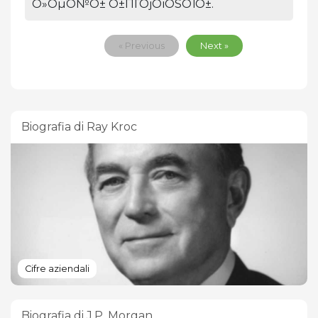
О»ОµО№О± О±ПЃОјОїОЅОЇО±.
« Previous
Next »
Biografia di Ray Kroc
Cifre aziendali
Biografia di J.P. Morgan