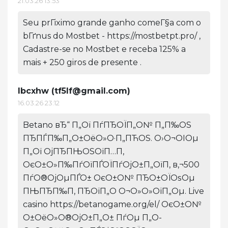
21.03.26 13:53
Seu prГіximo grande ganho comeГ§a com o
bГґnus do Mostbet - https://mostbetpt.pro/ ,
Cadastre-se no Mostbet e receba 125% a
mais + 250 giros de presente .
Ibcxhw (
tf5lf@gmail.com
)
16.03.26 23:12
Betano вЂ“ П„Ої ПѓПЂОЇП„О№ П„П‰ОЅ
ПЂПЃП‰П„О±ОёО»О·П„ПЋОЅ. О›О¬ОІОµ
П„Ої ОјПЂПЊОЅОїП…П‚
ОєО±О»П‰ПѓОїПЃОЇПѓОјО±П„ОїП‚ в‚¬500
ПѓО®ОјОµПЃО± ОєО±О№ ПЂО±ОЇОѕОµ
ПЊПЂП‰П‚ ПЂОїП„О­ О¬О»О»ОїП„Оµ. Live
casino https://betanogame.org/el/ ОєО±О№
О±ОёО»О®ОјО±П„О± ПѓОµ П„О­