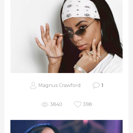
Magnus Crawford
1
3840
398