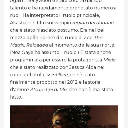
Again". Hollywood è stata colpita dal suo
talento e ha rapidamente prenotato numerosi
ruoli. Ha interpretato il ruolo principale,
Akasha, nel film sui vampiri
regina dei dannati
,
che è stato rilasciato postumo. Era nel bel
mezzo delle riprese del ruolo di Zee
The
Matrix: Reloaded
al momento della sua morte.
(Noa Gaye ha assunto il ruolo.) È stata anche
programmata per essere la protagonista
Miele
,
che è stato realizzato con Jessica Alba nel
ruolo del titolo,
scintillare
, che è stato
finalmente prodotto nel 2012 e la storia
d'amore
Alcuni tipi di blu
, che non è mai stato
fatto.