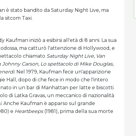
an è stato bandito da Saturday Night Live, ma
la sitcom Taxi.
 Kaufman iniziò a esibirsi all'età di 8 anni. La sua
todossa, ma catturò l'attenzione di Hollywood, e
spettacolo chiamato
Saturday Night Live
,
Van
n Johnny Carson
,
Lo spettacolo di Mike Douglas
,
enerdì
. Nel 1979, Kaufman fece un'apparizione
e Hall, dopo di che fece in modo che l'intero
to in un bar di Manhattan per latte e biscotti.
olo di Latka Gravas, un meccanico di nazionalità
i.
Anche Kaufman è apparso sul grande
980) e
Heartbeeps
(1981), prima della sua morte