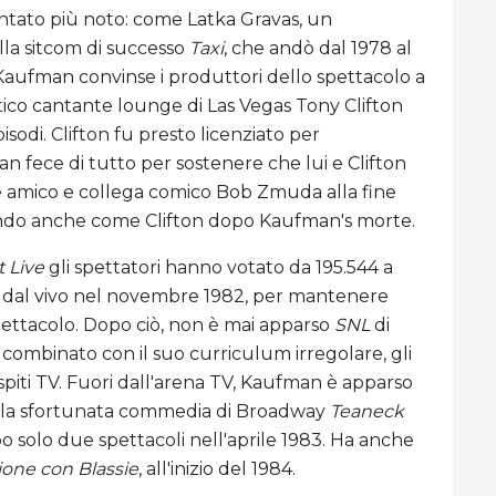
entato più noto: come Latka Gravas, un
lla sitcom di successo
Taxi
, che andò dal 1978 al
Kaufman convinse i produttori dello spettacolo a
stico cantante lounge di Las Vegas Tony Clifton
isodi. Clifton fu presto licenziato per
fece di tutto per sostenere che lui e Clifton
re amico e collega comico Bob Zmuda alla fine
rendo anche come Clifton dopo Kaufman's morte.
 Live
gli spettatori hanno votato da 195.544 a
e dal vivo nel novembre 1982, per mantenere
ttacolo. Dopo ciò, non è mai apparso
SNL
di
, combinato con il suo curriculum irregolare, gli
 ospiti TV. Fuori dall'arena TV, Kaufman è apparso
ella sfortunata commedia di Broadway
Teaneck
o solo due spettacoli nell'aprile 1983. Ha anche
ione con Blassie
, all'inizio del 1984.