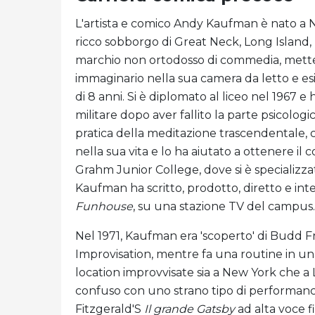
L'artista e comico Andy Kaufman è nato a Ne
ricco sobborgo di Great Neck, Long Island, 
marchio non ortodosso di commedia, mette
immaginario nella sua camera da letto e es
di 8 anni. Si è diplomato al liceo nel 1967 
militare dopo aver fallito la parte psicologi
pratica della meditazione trascendentale
nella sua vita e lo ha aiutato a ottenere il c
Grahm Junior College, dove si è specializzat
Kaufman ha scritto, prodotto, diretto e in
Funhouse
, su una stazione TV del campus.
Nel 1971, Kaufman era 'scoperto' di Budd 
Improvisation, mentre fa una routine in una d
location improvvisate sia a New York che a
confuso con uno strano tipo di performance 
Fitzgerald'S
Il grande Gatsby
ad alta voce f