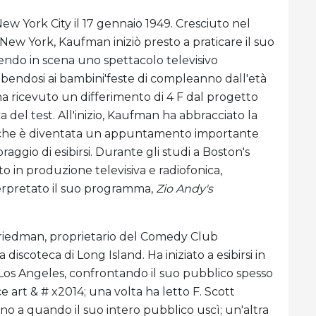
w York City il 17 gennaio 1949. Cresciuto nel
New York, Kaufman iniziò presto a praticare il suo
ndo in scena uno spettacolo televisivo
ibendosi ai bambini'feste di compleanno dall'età
e ha ricevuto un differimento di 4 F dal progetto
ca del test. All'inizio, Kaufman ha abbracciato la
, che è diventata un appuntamento importante
oraggio di esibirsi. Durante gli studi a Boston's
o in produzione televisiva e radiofonica,
terpretato il suo programma,
Zio Andy's
Friedman, proprietario del Comedy Club
iscoteca di Long Island. Ha iniziato a esibirsi in
 Los Angeles, confrontando il suo pubblico spesso
art & # x2014; una volta ha letto F. Scott
ino a quando il suo intero pubblico uscì; un'altra