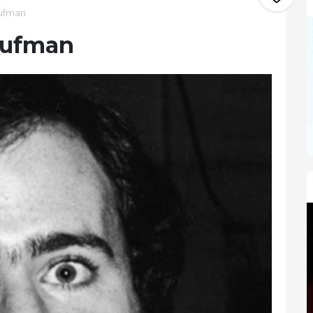
aufman
aufman