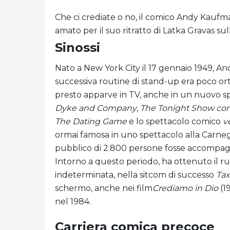
Che ci crediate o no, il comico Andy Kaufm
amato per il suo ritratto di Latka Gravas sul
Sinossi
Nato a New York City il 17 gennaio 1949, Andy
successiva routine di stand-up era poco or
presto apparve in TV, anche in un nuovo 
Dyke and Company
,
The Tonight Show co
The Dating Game
e lo spettacolo comico
v
ormai famosa in uno spettacolo alla Carnegi
pubblico di 2.800 persone fosse accompagna
Intorno a questo periodo, ha ottenuto il ru
indeterminata, nella sitcom di successo
Tax
schermo, anche nei film
Crediamo in Dio
(1
nel 1984.
Carriera comica precoce