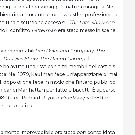
 indignate dal personaggio's natura misogina. Nel
schiena in un incontro con il wrestler professionista
uto una discussione accesa su
The Late Show con
no il conflitto
Letterman
era stato messo in scena
sive memorabili
Van Dyke and Company, The
e Douglas Show, The Dating Game
, e lo
e ha avuto una rissa con altri membri del cast e si
iretta. Nel 1979, Kaufman fece un'apparizione ormai
l, dopo di che fece in modo che l'intero pubblico
bar di Manhattan per latte e biscotti. È apparso
980), con Richard Pryor e
Heartbeeps
(1981), in
 coppia di robot.
amente imprevedibile era stata ben consolidata