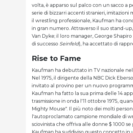
volta, è apparso sul palco con un sacco a pe
serie di bizzarri accenti stranieri, imitazion
il wrestling professionale, Kaufman ha conqu
in gran numero. Attraverso il suo stand-up, 
Van Dyke; il loro manager, George Shapiro 
di successo
Seinfeld
), ha accettato di rap
Rise to Fame
Kaufman ha debuttato in TV nazionale nel 
Nel 1975, il dirigente della NBC Dick Ebers
invitato al provino per un nuovo progra
Kaufman ha fatto la sua prima delle 14 app
trasmissione in onda l'11 ottobre 1975, qu
Mighty Mouse". Il più noto dei molti perso
l'autoproclamato campione mondiale di wr
sciovinista che offriva alle donne $ 1000 se
Kaufman ha suddiviso questo concetto in un