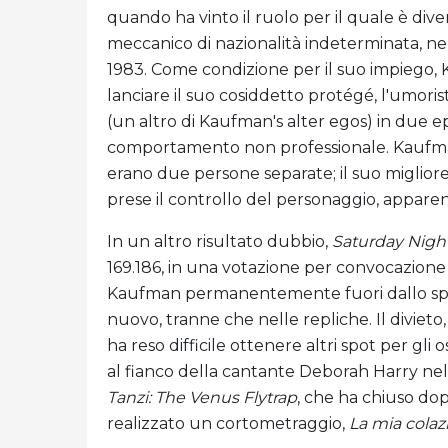
quando ha vinto il ruolo per il quale è div
meccanico di nazionalità indeterminata, ne
1983. Come condizione per il suo impiego, 
lanciare il suo cosiddetto protégé, l'umori
(un altro di Kaufman's alter egos) in due ep
comportamento non professionale. Kaufman 
erano due persone separate; il suo miglio
prese il controllo del personaggio, appa
In un altro risultato dubbio,
Saturday Night
169.186, in una votazione per convocazion
Kaufman permanentemente fuori dallo spe
nuovo, tranne che nelle repliche. Il divieto
ha reso difficile ottenere altri spot per gli
al fianco della cantante Deborah Harry n
Tanzi: The Venus Flytrap
, che ha chiuso dop
realizzato un cortometraggio,
La mia colaz