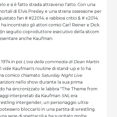
lo e si è fatto strada attraverso l'atto. Con una
i mortali di Elvis Presley e una strana ossessione per
istato fan # #22014; e rabbiosi critici & # x2014;
ha incontrato gli attori comici Carl Reiner e Dick
(in seguito coproduttore esecutivo della sitcom
presentare anche Kaufman.
1974 in poi
L'ora della commedia di Dean Martin
.
ol vide Kaufman's routine di stand-up e lo ha
mma comico chiamato
Saturday Night Live
.
arizioni nello show durante la sua prima
ando ha sincronizzato le labbra "The Theme from
naggi interpretati da Kaufman
SNL
era
estling intergender, un personaggio ultra-
 potessero bloccarlo in una partita di wrestling.
a serie di spettacoli e ha suscitato molte