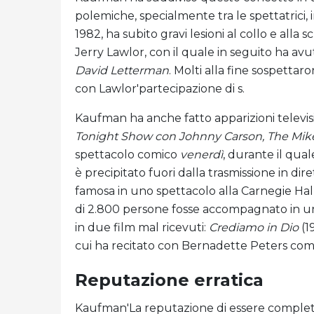
polemiche, specialmente tra le spettatrici,
1982, ha subito gravi lesioni al collo e alla 
Jerry Lawlor, con il quale in seguito ha av
David Letterman
. Molti alla fine sospettaro
con Lawlor'partecipazione di s.
Kaufman ha anche fatto apparizioni televi
Tonight Show con Johnny Carson, The Mik
spettacolo comico
venerdì
, durante il qual
è precipitato fuori dalla trasmissione in d
famosa in uno spettacolo alla Carnegie Hal
di 2.800 persone fosse accompagnato in un 
in due film mal ricevuti:
Crediamo in Dio
(1
cui ha recitato con Bernadette Peters come
Reputazione erratica
Kaufman'La reputazione di essere complet