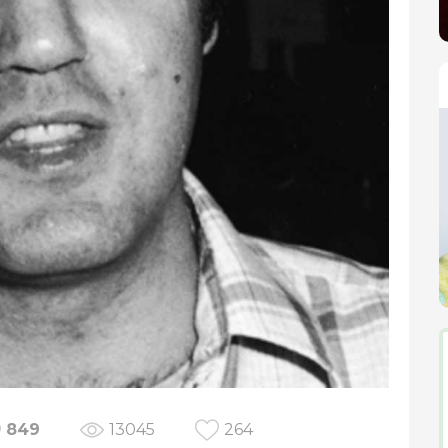
849
13045
264