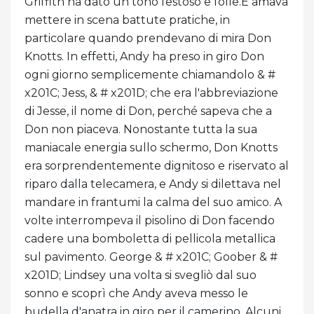
Griffith ha dato un tono festoso e folle.E amava
mettere in scena battute pratiche, in
particolare quando prendevano di mira Don
Knotts. In effetti, Andy ha preso in giro Don
ogni giorno semplicemente chiamandolo & #
x201C; Jess, & # x201D; che era l'abbreviazione
di Jesse, il nome di Don, perché sapeva che a
Don non piaceva. Nonostante tutta la sua
maniacale energia sullo schermo, Don Knotts
era sorprendentemente dignitoso e riservato al
riparo dalla telecamera, e Andy si dilettava nel
mandare in frantumi la calma del suo amico. A
volte interrompeva il pisolino di Don facendo
cadere una bomboletta di pellicola metallica
sul pavimento. George & # x201C; Goober & #
x201D; Lindsey una volta si svegliò dal suo
sonno e scoprì che Andy aveva messo le
budella d'anatra in giro per il camerino. Alcuni