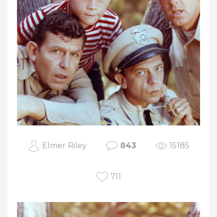
Elmer Riley
843
15185
711